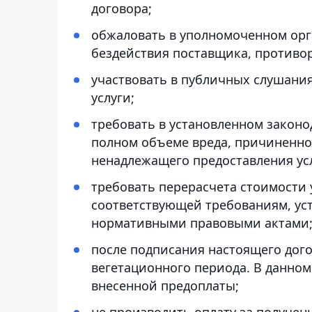
договора;
обжаловать в уполномоченном орг
бездействия поставщика, противо
участвовать в публичных слушани
услуги;
требовать в установленном закон
полном объеме вреда, причиненно
ненадлежащего предоставления усл
требовать перерасчета стоимости у
соответствующей требованиям, у
нормативными правовыми актами
после подписания настоящего дого
вегетационного периода. В данном
внесенной предоплаты;
не производить оплату за получен