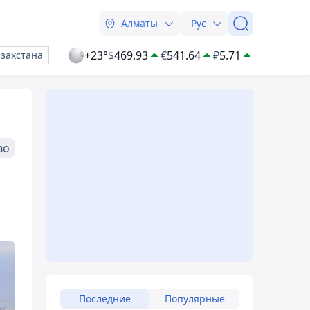
Алматы
Рус
+23°
$
469.93
€
541.64
₽
5.71
азахстана
во
Последние
Популярные