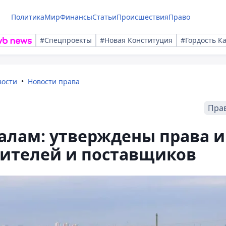
Политика
Мир
Финансы
Статьи
Происшествия
Право
#Спецпроекты
#Новая Конституция
#Гордость К
вости
Новости права
Пра
алам: утверждены права и
бителей и поставщиков