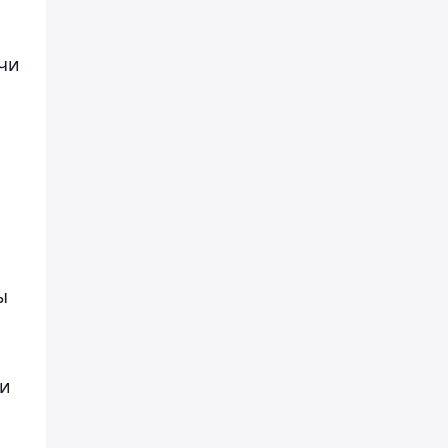
чи
ы
 и