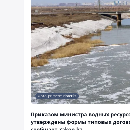
Фото: primerminister.kz
Приказом министра водных ресурсов
утверждены формы типовых догово
сообщает Zakon.kz.