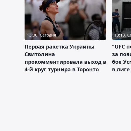
13:30, Сегодня
13:13, 
Первая ракетка Украины
"UFC п
Свитолина
за поя
прокомментировала выход в
бое У
4-й круг турнира в Торонто
в лиге