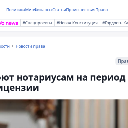
Политика
Мир
Финансы
Статьи
Происшествия
Право
#Спецпроекты
#Новая Конституция
#Гордость К
вости
Новости права
Пра
оют нотариусам на период
ицензии