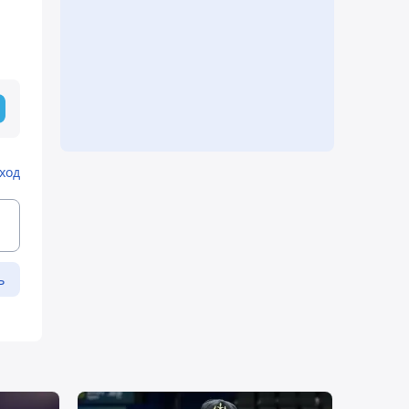
ход
ь