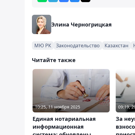
Элина Черногрицкая
МЮ РК
Законодательство
Казахстан
Читайте также
10:25, 11 ноября 2025
09:19, 
Единая нотариальная
За неу
информационная
взносо
система: обновлены
приос