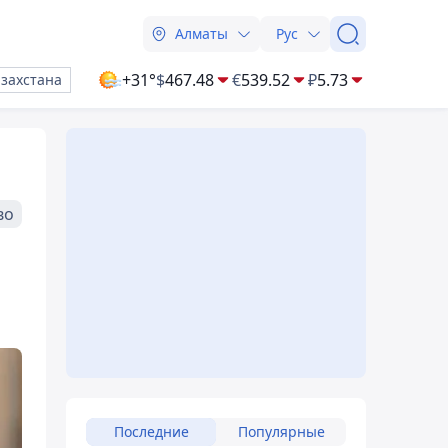
Алматы
Рус
+31°
$
467.48
€
539.52
₽
5.73
азахстана
во
Последние
Популярные