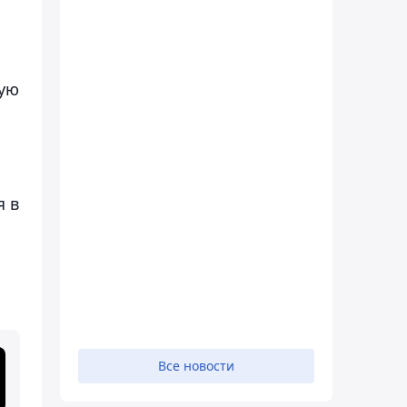
ную
я в
Все новости