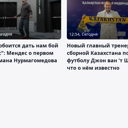
Сегодня
12:54, Сегодня
обоится дать нам бой
Новый главный трене
с": Мендес о первом
сборной Казахстана п
смана Нурмагомедова
футболу Джон ван ’т 
что о нём известно