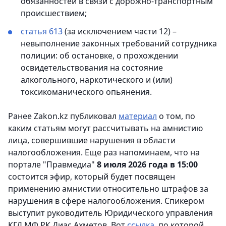
обязанностей в связи с дорожно-транспортным
происшествием;
статья 613
(за исключением части 12) –
невыполнение законных требований сотрудника
полиции: об остановке, о прохождении
освидетельствования на состояние
алкогольного, наркотического и (или)
токсикоманического опьянения.
Ранее Zakon.kz публиковал
материал
о том, по
каким статьям могут рассчитывать на амнистию
лица, совершившие нарушения в области
налогообложения. Еще раз напоминаем, что на
портале "Правмедиа"
8 июля 2026 года в 15:00
состоится эфир, который будет посвящен
применению амнистии относительно штрафов за
нарушения в сфере налогообложения. Спикером
выступит руководитель Юридического управления
КГД МФ РК Диас Ахметов. Вот
ссылка
, по которой