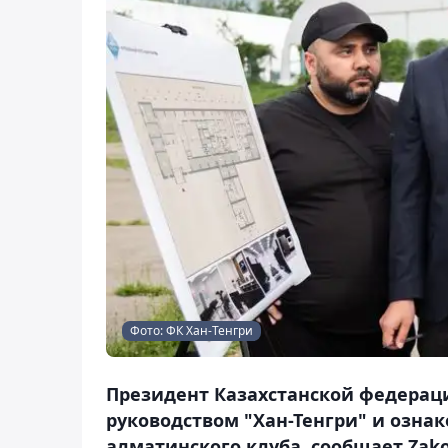
Фото: ФК Хан-Тенгри
Президент Казахстанской федераци
руководством "Хан-Тенгри" и озна
алматинского клуба, сообщает Zako