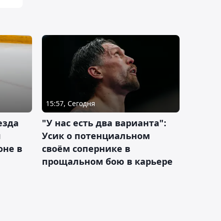
15:57, Сегодня
езда
"У нас есть два варианта":
я
Усик о потенциальном
оне в
своём сопернике в
прощальном бою в карьере