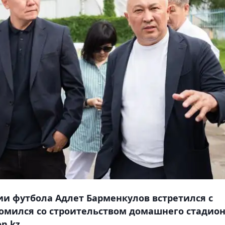
и футбола Адлет Барменкулов встретился с
комился со строительством домашнего стадио
n.kz.