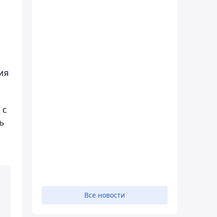
ия
 с
ь
Все новости