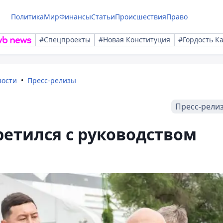
Политика
Мир
Финансы
Статьи
Происшествия
Право
#Спецпроекты
#Новая Конституция
#Гордость К
вости
Пресс-релизы
Пресс-рели
етился с руководством