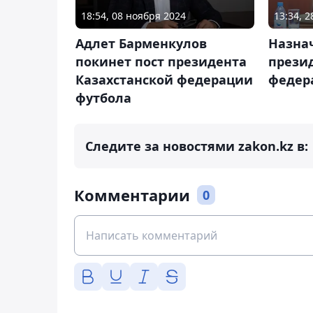
18:54, 08 ноября 2024
13:34, 
Адлет Барменкулов
Назна
покинет пост президента
прези
Казахстанской федерации
федер
футбола
Следите за новостями zakon.kz в:
Комментарии
0