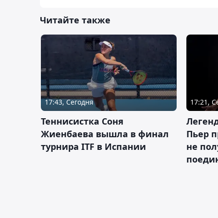
Читайте также
17:43, Сегодня
17:21, 
Теннисистка Соня
Леген
Жиенбаева вышла в финал
Пьер п
турнира ITF в Испании
не пол
поеди