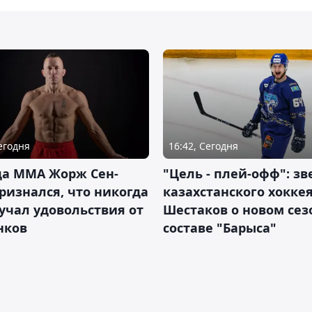
Сегодня
16:42, Сегодня
да ММА Жорж Сен-
"Цель - плей-офф": зв
ризнался, что никогда
казахстанского хокке
учал удовольствия от
Шестаков о новом сез
нков
составе "Барыса"