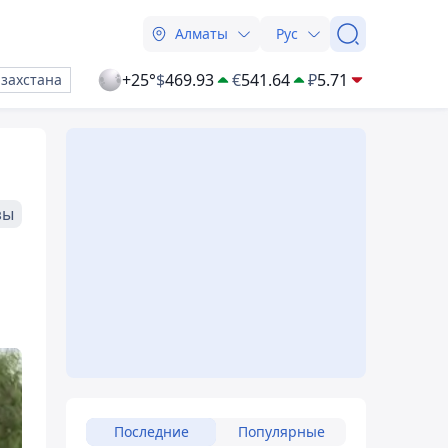
Алматы
Рус
+25°
$
469.93
€
541.64
₽
5.71
азахстана
зы
Последние
Популярные