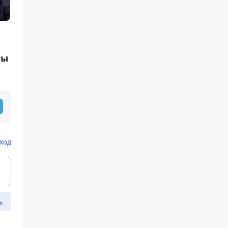
ты
ход
ь