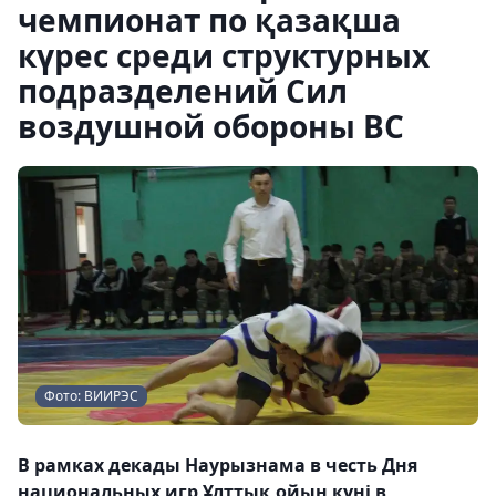
чемпионат по қазақша
күрес среди структурных
подразделений Сил
воздушной обороны ВС
Фото: ВИИРЭС
В рамках декады Наурызнама в честь Дня
национальных игр Ұлттық ойын күні в