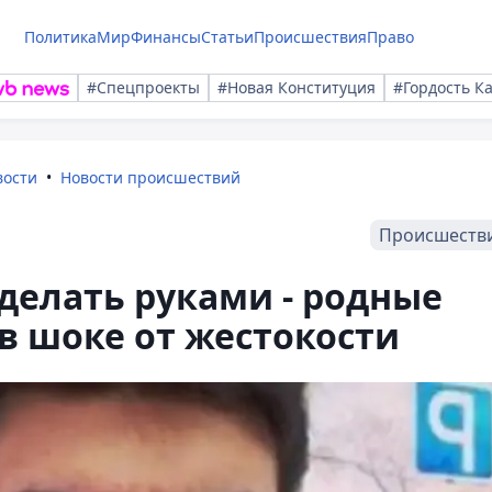
Политика
Мир
Финансы
Статьи
Происшествия
Право
#Спецпроекты
#Новая Конституция
#Гордость К
вости
Новости происшествий
Происшеств
делать руками - родные
в шоке от жестокости