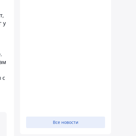
т,
г у
й
.
ам
 с
Все новости