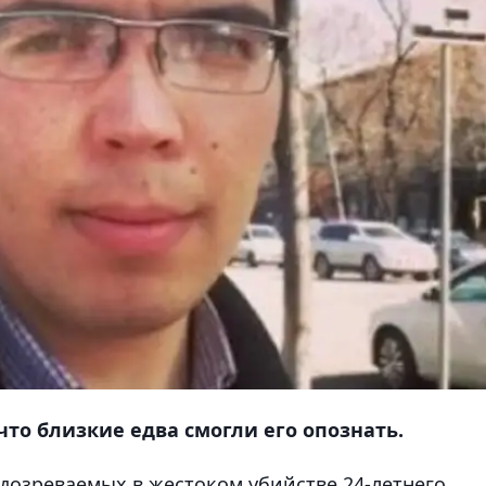
что близкие едва смогли его опознать.
дозреваемых в жестоком убийстве 24-летнего