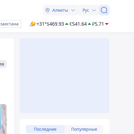
Алматы
Рус
+31°
$
469.93
€
541.64
₽
5.71
азахстана
ия
Последние
Популярные