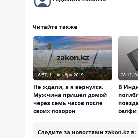
Читайте также
16:57, 11 октября 2019
08:11, 
Не ждали, а я вернулся.
В Инди
Мужчина пришел домой
погиб
через семь часов после
поезда
своих похорон
селфи
Следите за новостями zakon.kz в: