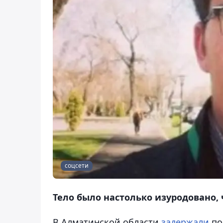
соцсети
Тело было настолько изуродовано, 
В Алматинской области
задержали
по