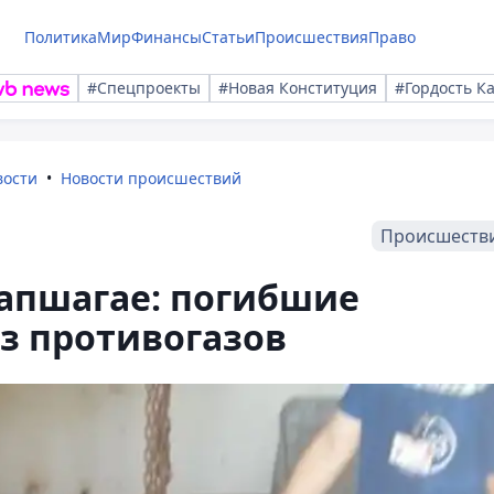
Политика
Мир
Финансы
Статьи
Происшествия
Право
#Спецпроекты
#Новая Конституция
#Гордость К
вости
Новости происшествий
Происшеств
Капшагае: погибшие
з противогазов