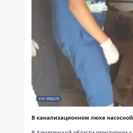
КЧС МВД РК
В канализационном люке насосной
В Алматинской области приступили 