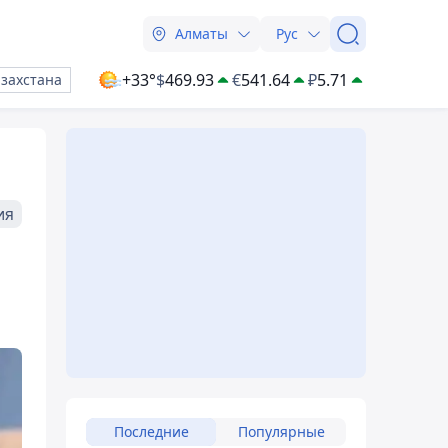
Алматы
Рус
+33°
$
469.93
€
541.64
₽
5.71
азахстана
ия
Последние
Популярные