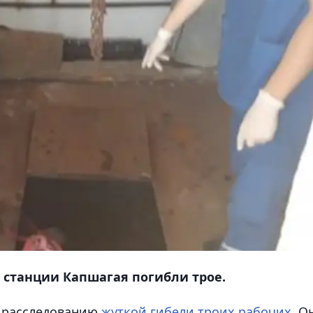
 станции Капшагая погибли трое.
к расследованию
жуткой гибели троих рабочих
. О