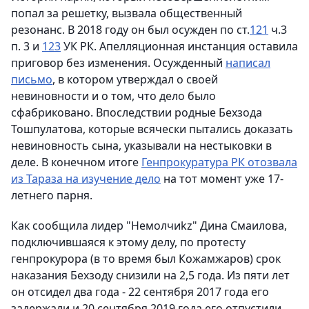
попал за решетку, вызвала общественный
резонанс. В 2018 году он был осужден по ст.
121
ч.3
п. 3 и
123
УК РК. Апелляционная инстанция оставила
приговор без изменения. Осужденный
написал
письмо
, в котором утверждал о своей
невиновности и о том, что дело было
сфабриковано. Впоследствии родные Бехзода
Тошпулатова, которые всячески пытались доказать
невиновность сына, указывали на нестыковки в
деле. В конечном итоге
Генпрокуратура РК отозвала
из Тараза на изучение дело
на тот момент уже 17-
летнего парня.
Как сообщила лидер "Немолчиkz" Дина Смаилова,
подключившаяся к этому делу, по протесту
генпрокурора (в то время был Кожамжаров) срок
наказания Бехзоду снизили на 2,5 года. Из пяти лет
он отсидел два года - 22 сентября 2017 года его
задержали и 20 сентября 2019 года его отпустили.