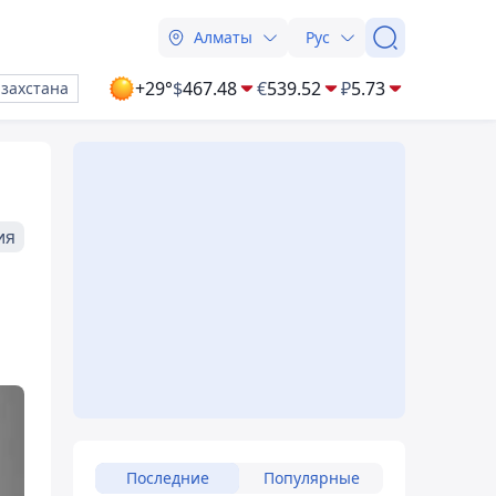
Алматы
Рус
+29°
$
467.48
€
539.52
₽
5.73
азахстана
ия
Последние
Популярные