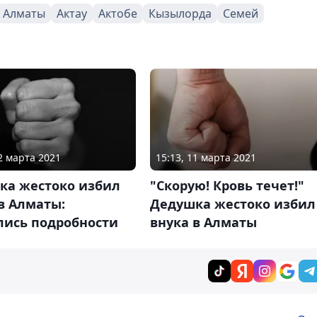
Алматы
Актау
Актобе
Кызылорда
Семей
12 марта 2021
15:13, 11 марта 2021
ка жестоко избил
"Скорую! Кровь течет!"
в Алматы:
Дедушка жестоко избил
лись подробности
внука в Алматы