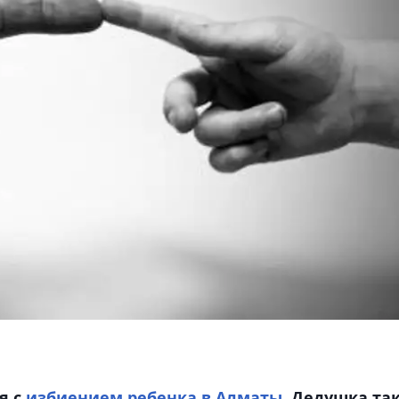
я с
избиением ребенка в Алматы
. Дедушка та