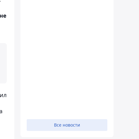
не
бил
а
Все новости