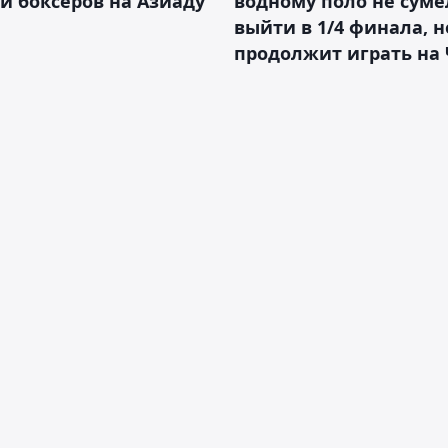
й боксёров на Азиаду
водному поло не суме
выйти в 1/4 финала, н
продолжит играть на