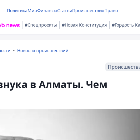
Политика
Мир
Финансы
Статьи
Происшествия
Право
#Спецпроекты
#Новая Конституция
#Гордость К
вости
Новости происшествий
Происшеств
внука в Алматы. Чем