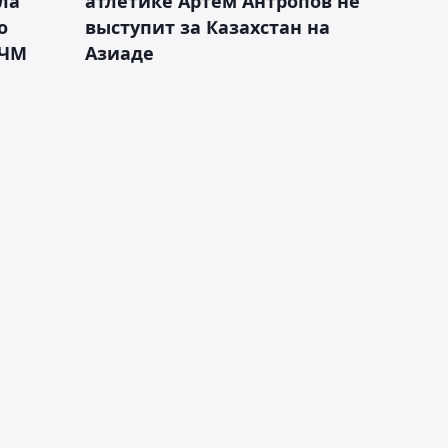
ла
атлетике Артём Антропов не
о
выступит за Казахстан на
 ЧМ
Азиаде