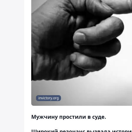
invictory.org
Мужчину простили в суде.
Широкий резонанс вызвала истори