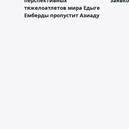
перспективных
заявко
тяжелоатлетов мира Едыге
Емберды пропустит Азиаду