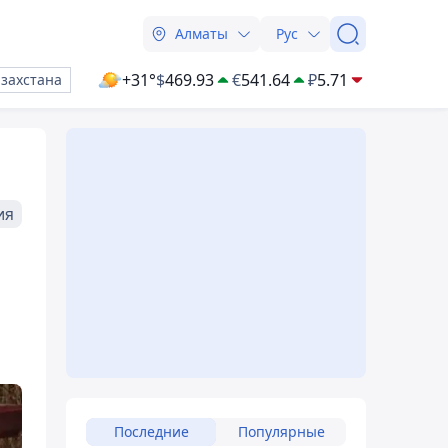
Алматы
Рус
+31°
$
469.93
€
541.64
₽
5.71
азахстана
ия
Последние
Популярные