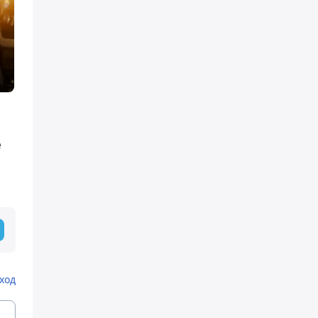
е
ход