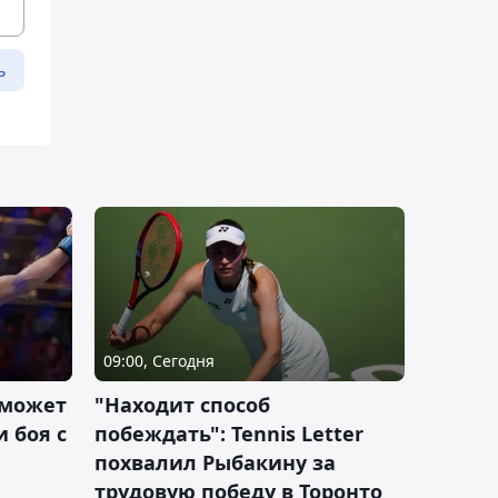
ь
09:00, Сегодня
 может
"Находит способ
 боя с
побеждать": Tennis Letter
похвалил Рыбакину за
трудовую победу в Торонто