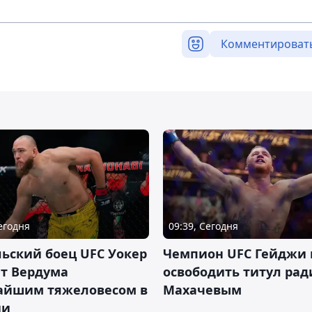
Комментироват
Сегодня
09:39, Сегодня
ьский боец UFC Уокер
Чемпион UFC Гейджи
ет Вердума
освободить титул ради
айшим тяжеловесом в
Махачевым
ии