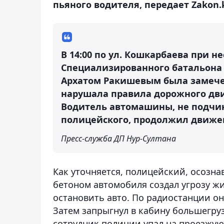
пьяного водителя, передает Zakon.k
В 14:00 по ул. Кошкарбаева при 
Специализированного батальона 
Архатом Ракишевым была замече
нарушала правила дорожного дв
Водитель автомашины, не подч
полицейского, продолжил движе
Пресс-служба ДП Нур-Султана
Как уточняется, полицейский, осозна
бетоном автомобиля создал угрозу ж
остановить авто. По радиостанции о
Затем запрыгнул в кабину большегруза
сотрудник полиции упал на проезжую