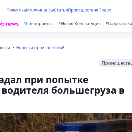
Политика
Мир
Финансы
Статьи
Происшествия
Право
#Спецпроекты
#Новая Конституция
#Гордость К
вости
Новости происшествий
Происшеств
адал при попытке
 водителя большегруза в