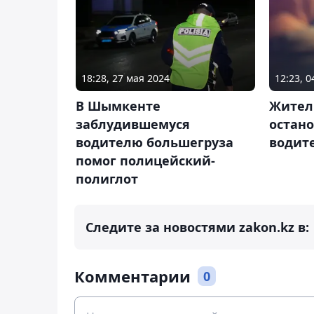
18:28, 27 мая 2024
12:23, 0
В Шымкенте
Жител
заблудившемуся
остан
водителю большегруза
водит
помог полицейский-
полиглот
Следите за новостями zakon.kz в:
Комментарии
0