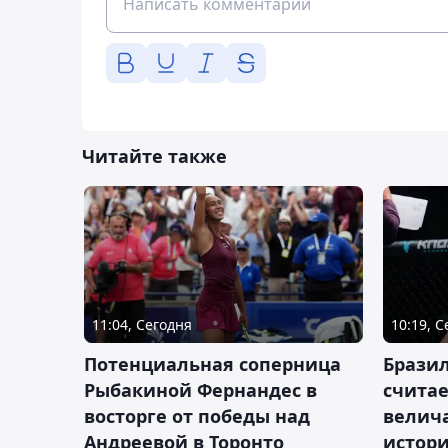
Читайте также
11:04, Сегодня
10:19, 
Потенциальная соперница
Бразил
Рыбакиной Фернандес в
счита
восторге от победы над
велич
Андреевой в Торонто
истор