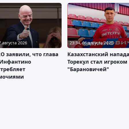
7 августа 2026
23:34, 06 августа 2026
RO заявили, что глава
Казахстанский напа
Инфантино
Торекул стал игроком
отребляет
"Барановичей"
мочиями