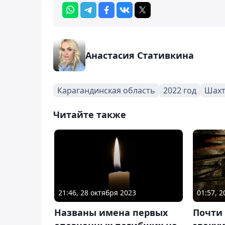
Анастасия Стативкина
Карагандинская область
2022 год
Шахт
Читайте также
21:46, 28 октября 2023
01:57, 
Названы имена первых
Почти 