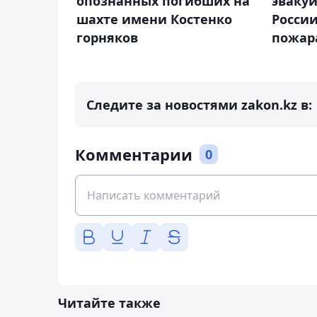
опознанных погибших на
эваку
шахте имени Костенко
России
горняков
пожар
Следите за новостями zakon.kz в:
Комментарии
0
Читайте также