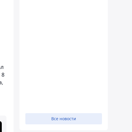
и
ал
 8
а,
Все новости