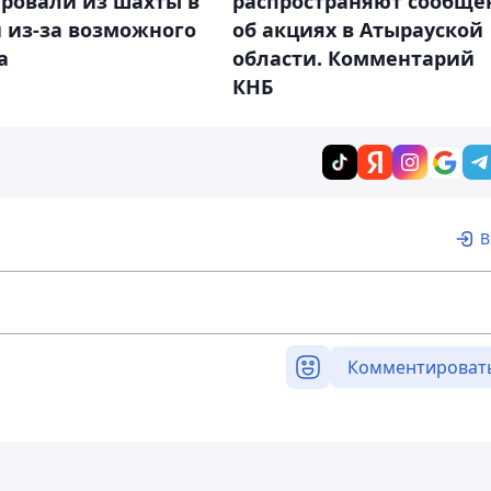
ировали из шахты в
распространяют сообще
 из-за возможного
об акциях в Атырауской
а
области. Комментарий
КНБ
В
Комментироват