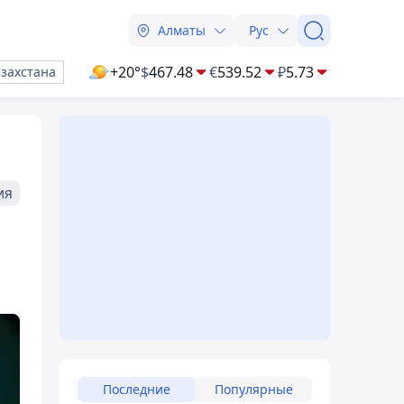
Алматы
Рус
+20°
$
467.48
€
539.52
₽
5.73
азахстана
ия
Последние
Популярные