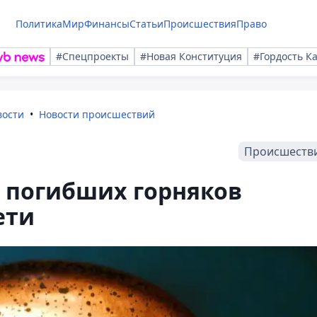
Политика
Мир
Финансы
Статьи
Происшествия
Право
#Спецпроекты
#Новая Конституция
#Гордость К
вости
Новости происшествий
Происшеств
 погибших горняков
ети