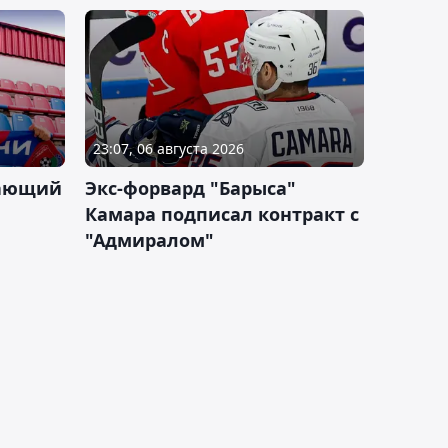
23:07, 06 августа 2026
дающий
Экс-форвард "Барыса"
Камара подписал контракт с
"Адмиралом"