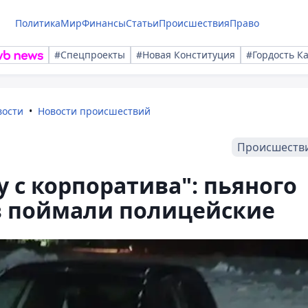
Политика
Мир
Финансы
Статьи
Происшествия
Право
#Спецпроекты
#Новая Конституция
#Гордость К
вости
Новости происшествий
Происшеств
 с корпоратива": пьяного
в поймали полицейские