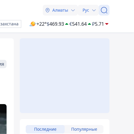
Алматы
Рус
+22°
$
469.93
€
541.64
₽
5.71
азахстана
ия
Последние
Популярные