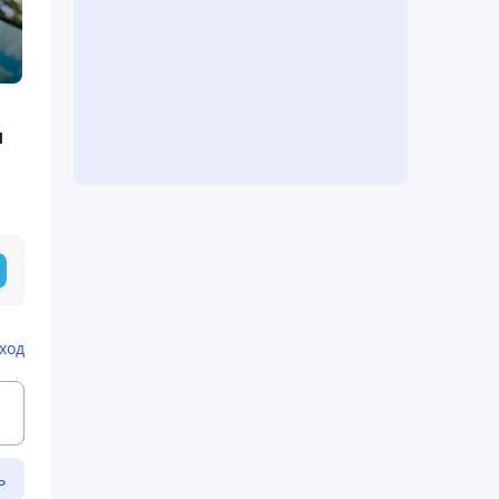
ы
ход
ь