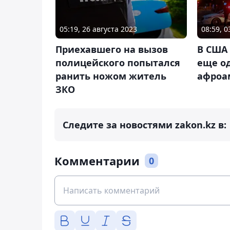
05:19, 26 августа 2023
08:59, 
Приехавшего на вызов
В США
полицейского попытался
еще о
ранить ножом житель
афроа
ЗКО
Следите за новостями zakon.kz в:
Комментарии
0