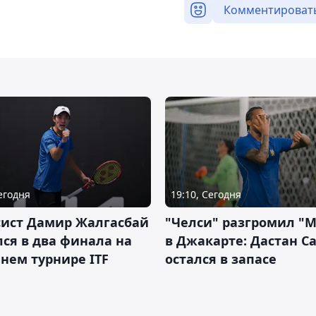
Комментироват
Сегодня
19:10, Сегодня
сист Дамир Жалгасбай
"Челси" разгромил "
ся в два финала на
в Джакарте: Дастан С
нем турнире ITF
остался в запасе