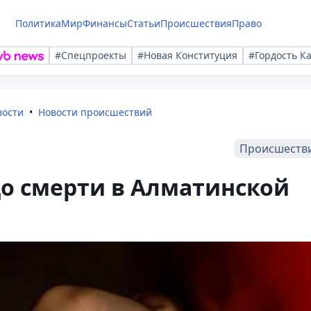
Политика
Мир
Финансы
Статьи
Происшествия
Право
#Спецпроекты
#Новая Конституция
#Гордость К
вости
Новости происшествий
Происшеств
о смерти в Алматинской