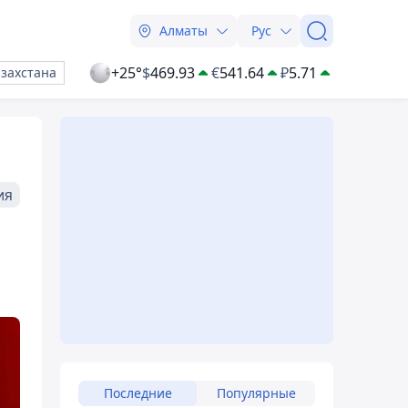
Алматы
Рус
+25°
$
469.93
€
541.64
₽
5.71
азахстана
ия
Последние
Популярные