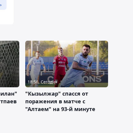
ь
18:56, Сегодня
Милан"
"Кызылжар" спасся от
атпаев
поражения в матче с
"Алтаем" на 93-й минуте