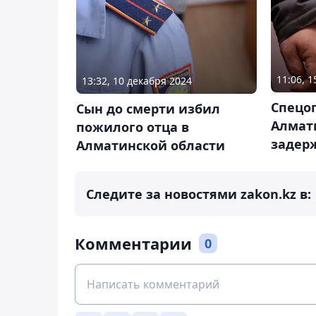
11:06, 
13:32, 10 декабря 2024
Спецо
Сын до смерти избил
Алмат
пожилого отца в
задер
Алматинской области
Следите за новостями zakon.kz в:
Комментарии
0