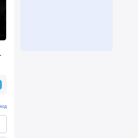
-
ход