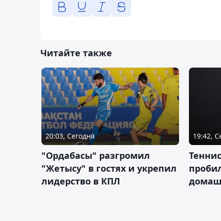
Читайте также
20:03, Сегодня
19:42, 
"Ордабасы" разгромил
Тенни
"Жетысу" в гостях и укрепил
пробил
лидерство в КПЛ
домаш