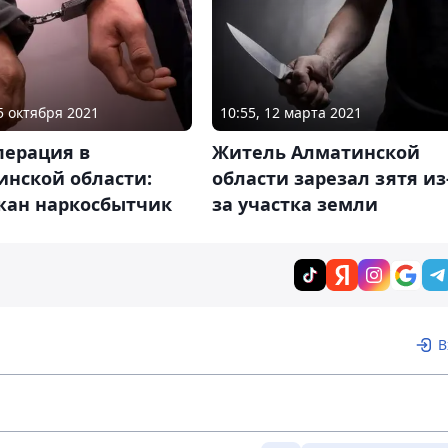
15 октября 2021
10:55, 12 марта 2021
перация в
Житель Алматинской
инской области:
области зарезал зятя из
жан наркосбытчик
за участка земли
В