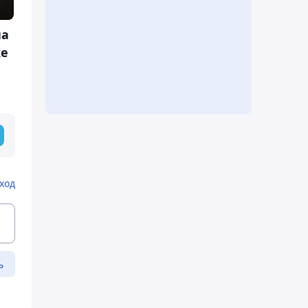
на
ке
ход
ь