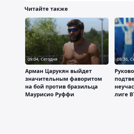
Читайте также
09:04, Сегодня
08:36, 
Арман Царукян выйдет
Руково
значительным фаворитом
подтве
на бой против бразильца
неучас
Маурисио Руффи
лиге В