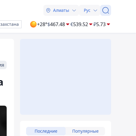
Алматы
Рус
+28°
$
467.48
€
539.52
₽
5.73
азахстана
ия
а
Последние
Популярные