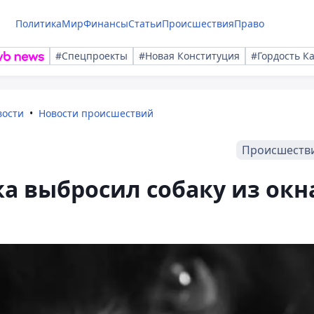
Политика
Мир
Финансы
Статьи
Происшествия
Право
#Спецпроекты
#Новая Конституция
#Гордость К
вости
Новости происшествий
Происшеств
а выбросил собаку из окн