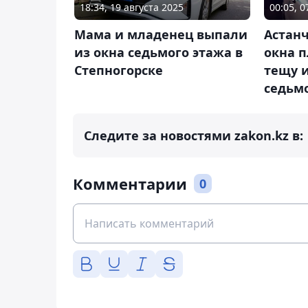
18:34, 19 августа 2025
00:05, 
Мама и младенец выпали
Астан
из окна седьмого этажа в
окна п
Степногорске
тещу и
седьм
Следите за новостями zakon.kz в:
Комментарии
0