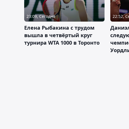
23:09, Сегодня
22:52, 
Елена Рыбакина с трудом
Даниэ
вышла в четвёртый круг
следую
турнира WTA 1000 в Торонто
чемпио
Уордл