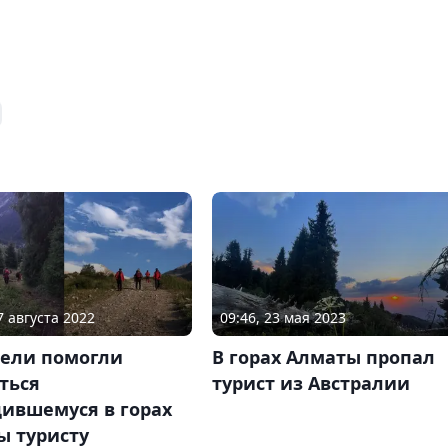
09:46, 23 мая 2023
7 августа 2022
В горах Алматы пропал
тели помогли
турист из Австралии
ться
дившемуся в горах
ы туристу