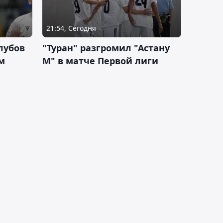
21:54, Сегодня
лубов
"Туран" разгромил "Астану
м
М" в матче Первой лиги