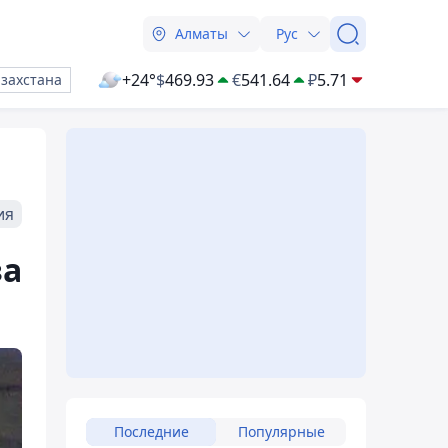
Алматы
Рус
+24°
$
469.93
€
541.64
₽
5.71
азахстана
ия
за
Последние
Популярные