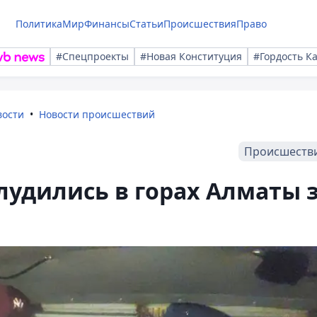
Политика
Мир
Финансы
Статьи
Происшествия
Право
#Спецпроекты
#Новая Конституция
#Гордость К
вости
Новости происшествий
Происшеств
лудились в горах Алматы 