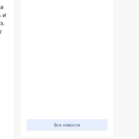
та
ь и
з.
у
Все новости