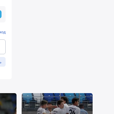
ход
ь