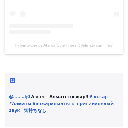
Публикация от Almaty Sun-Times (@almaty.suntimes)
@........lj0
Аккент Алматы пожар!!
#пожар
#Алматы
#пожаралматы
♬ оригинальный
звук - 気持ちなし