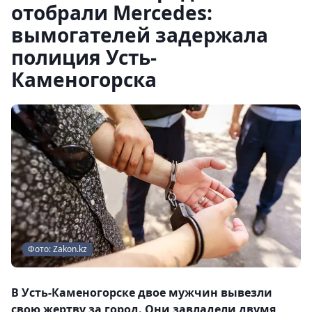
отобрали Mеrcedes:
вымогателей задержала
полиция Усть-
Каменогорска
Фото: Zakon.kz
В Усть-Каменогорске двое мужчин вывезли
свою жертву за город. Они завладели двумя