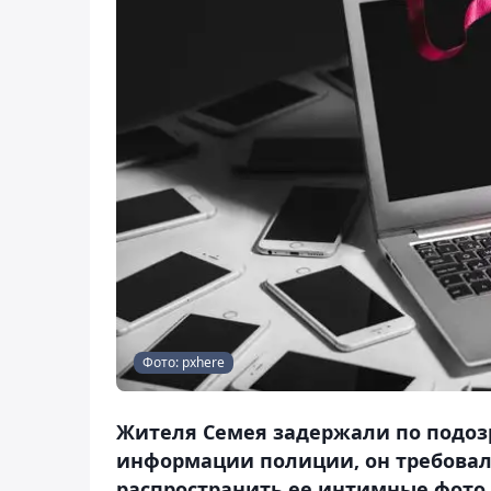
Фото: pxhere
Жителя Семея задержали по подоз
информации полиции, он требовал
распространить ее интимные фото,