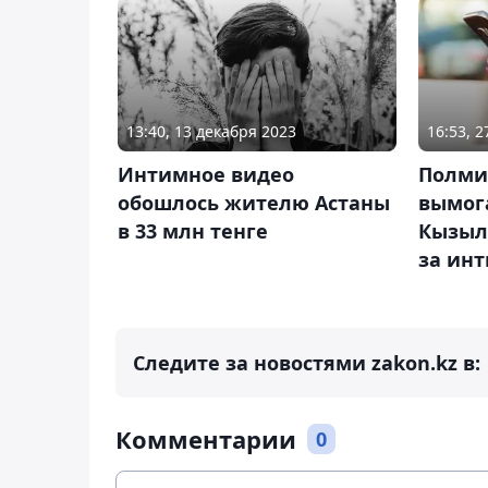
13:40, 13 декабря 2023
16:53, 
Интимное видео
Полми
обошлось жителю Астаны
вымог
в 33 млн тенге
Кызыл
за ин
Следите за новостями zakon.kz в:
Комментарии
0