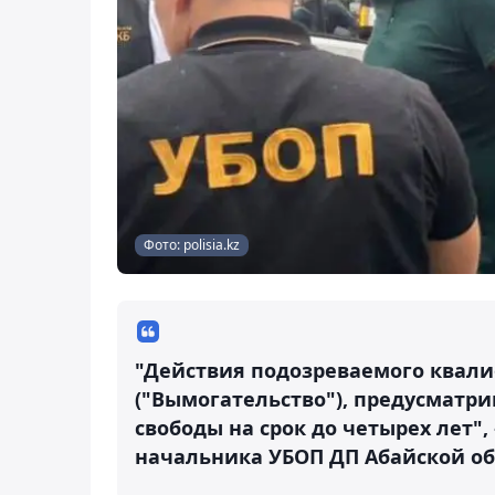
Фото: polisia.kz
"Действия подозреваемого квалифи
("Вымогательство"), предусматр
свободы на срок до четырех лет"
начальника УБОП ДП Абайской об