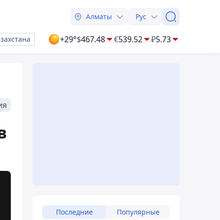
Алматы
Рус
+29°
$
467.48
€
539.52
₽
5.73
азахстана
ия
в
Последние
Популярные