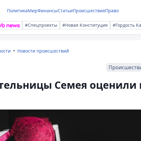
Политика
Мир
Финансы
Статьи
Происшествия
Право
#Спецпроекты
#Новая Конституция
#Гордость К
вости
Новости происшествий
Происшеств
тельницы Семея оценили 