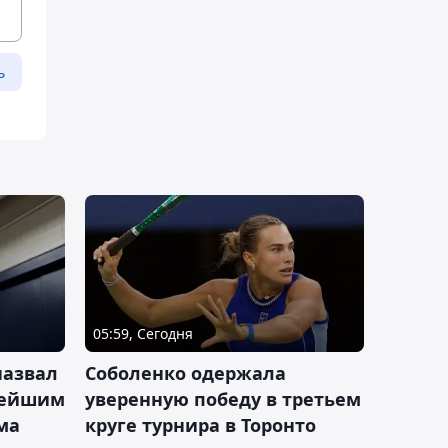
ь
05:59, Сегодня
назвал
Соболенко одержала
лейшим
уверенную победу в третьем
ма
круге турнира в Торонто