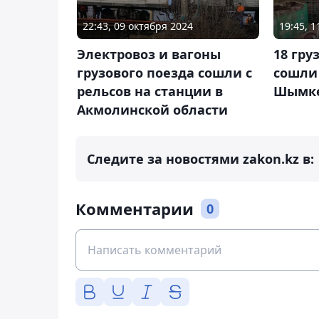
19:45, 1
22:43, 09 октября 2024
18 гру
Электровоз и вагоны
сошли 
грузового поезда сошли с
Шымк
рельсов на станции в
Акмолинской области
Следите за новостями zakon.kz в:
Комментарии
0