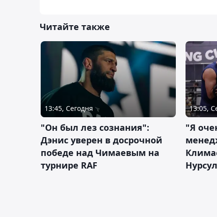
Читайте также
13:45, Сегодня
13:05, 
"Он был лез сознания":
"Я оче
Дэнис уверен в досрочной
менед
победе над Чимаевым на
Климас
турнире RAF
Нурсу