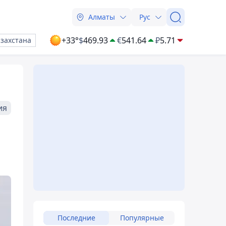
Алматы
Рус
+33°
$
469.93
€
541.64
₽
5.71
азахстана
ия
Последние
Популярные