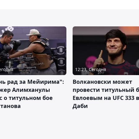
Сегодня
12:23, Сегодня
нь рад за Мейирима":
Волкановски может
жер Алимханулы
провести титульный б
 о титульном бое
Евлоевым на UFC 333 в
лтанова
Даби