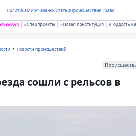
Политика
Мир
Финансы
Статьи
Происшествия
Право
#Спецпроекты
#Новая Конституция
#Гордость К
вости
Новости происшествий
Происшеств
оезда сошли с рельсов в