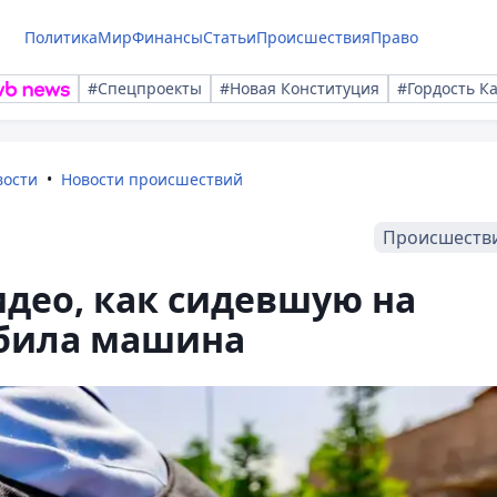
Политика
Мир
Финансы
Статьи
Происшествия
Право
#Спецпроекты
#Новая Конституция
#Гордость К
вости
Новости происшествий
Происшеств
идео, как сидевшую на
била машина