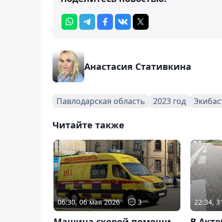
Анастасия Стативкина
Павлодарская область
2023 год
Экибас
Читайте также
06:30, 06 мая 2026
3
22:34, 3
Машина скорой помощи
В Акт