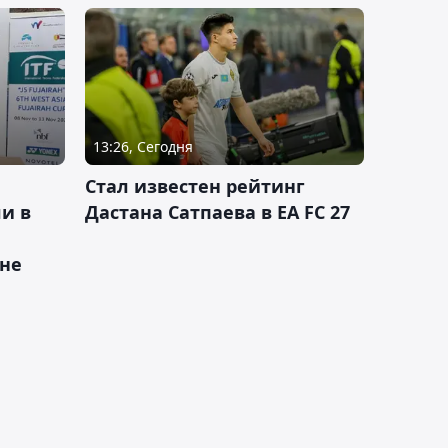
13:26, Сегодня
Стал известен рейтинг
и в
Дастана Сатпаева в EA FC 27
ане