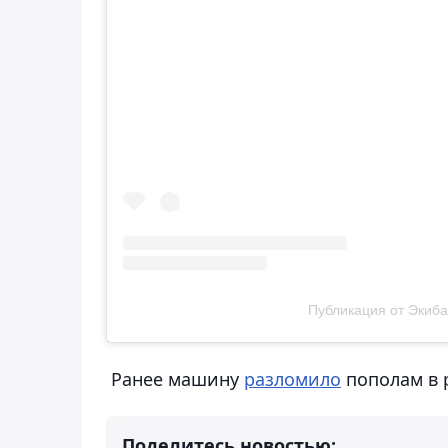
Публикация от Экибас в
Ранее машину
разломило
пополам в р
Поделитесь новостью: