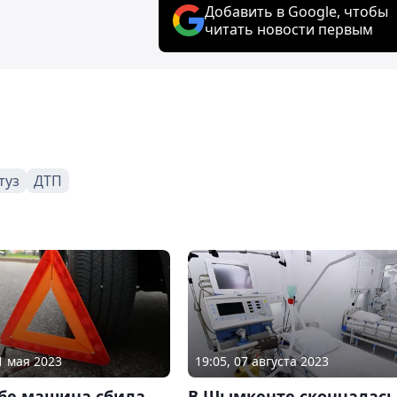
Добавить в Google, чтобы
читать новости первым
туз
ДТП
1 мая 2023
19:05, 07 августа 2023
обе машина сбила
В Шымкенте скончалась