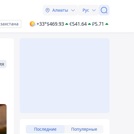
Алматы
Рус
+33°
$
469.93
€
541.64
₽
5.71
азахстана
ия
Последние
Популярные