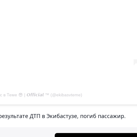
 Теме 😎 | 𝙊𝙛𝙛𝙞𝙘𝙞𝙖𝙡 ™ (@ekibasvteme)
езультате ДТП в Экибастузе, погиб пассажир.