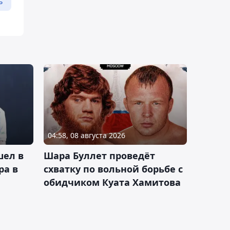
ь
04:58, 08 августа 2026
шел в
Шара Буллет проведёт
ра в
схватку по вольной борьбе с
обидчиком Куата Хамитова