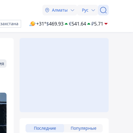
Алматы
Рус
+31°
$
469.93
€
541.64
₽
5.71
азахстана
ия
Последние
Популярные