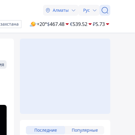
Алматы
Рус
+20°
$
467.48
€
539.52
₽
5.73
азахстана
ия
Последние
Популярные