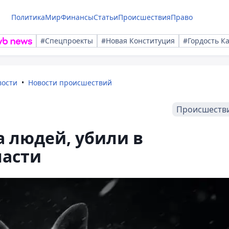
Политика
Мир
Финансы
Статьи
Происшествия
Право
#Спецпроекты
#Новая Конституция
#Гордость К
вости
Новости происшествий
Происшеств
а людей, убили в
ласти