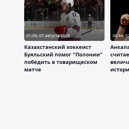
01:09, 07 августа 2026
00:44, 0
Казахстанский хоккеист
Анкала
Буяльский помог "Полонии"
счита
победить в товарищеском
велич
матче
истор