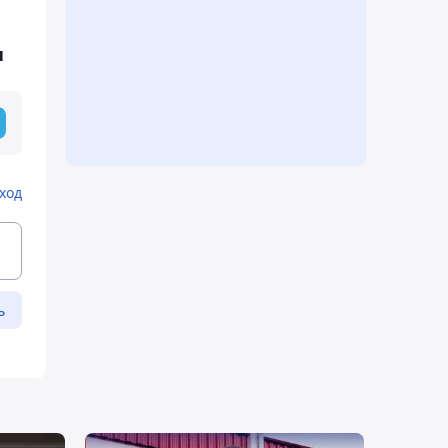
и
ход
ь