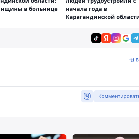
ндинской области:
людей трудоустроили с
енщины в больнице
начала года в
Карагандинской област
В
Комментироват