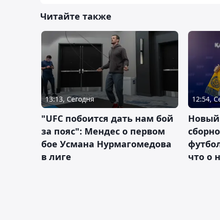
Читайте также
13:13, Сегодня
12:54, 
"UFC побоится дать нам бой
Новый
за пояс": Мендес о первом
сборно
бое Усмана Нурмагомедова
футбол
в лиге
что о 