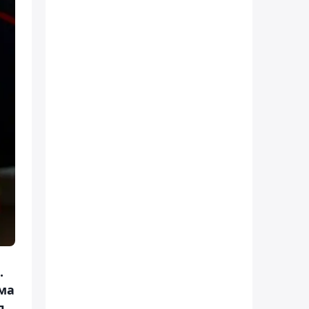
.
ма
л