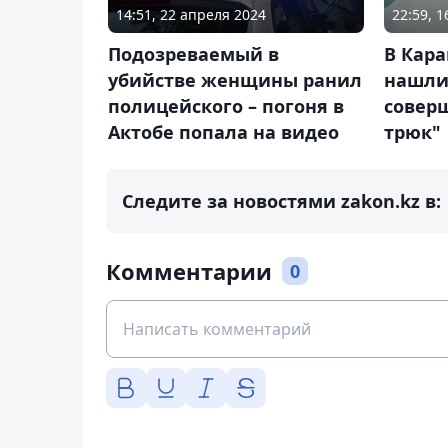
14:51, 22 апреля 2024
22:59, 
Подозреваемый в
В Кар
убийстве женщины ранил
нашли
полицейского – погоня в
совер
Актобе попала на видео
трюк"
Следите за новостями zakon.kz в:
Комментарии
0