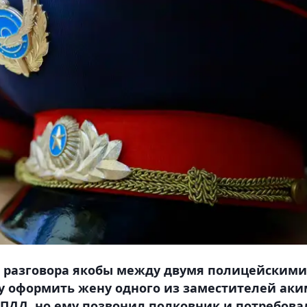
о разговора якобы между двумя полицейскими
у оформить жену одного из заместителей аки
ПДД, но ему позвонил полковник и потребова