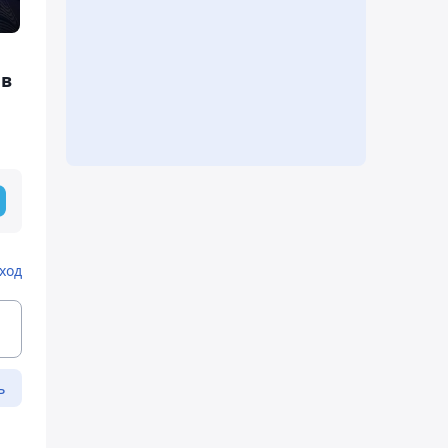
 в
ход
ь