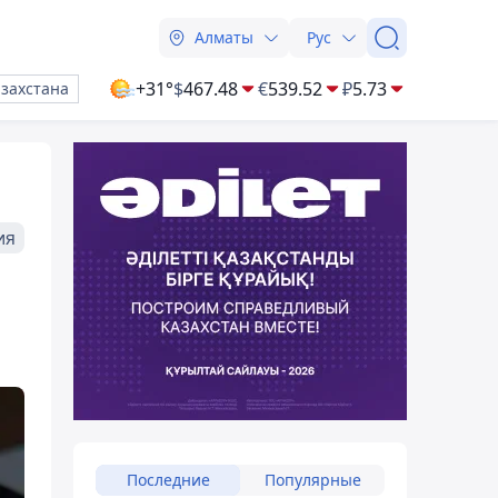
Алматы
Рус
+31°
$
467.48
€
539.52
₽
5.73
азахстана
ия
а
Последние
Популярные