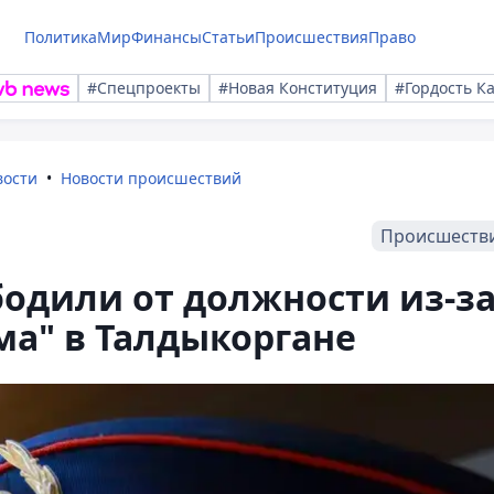
Политика
Мир
Финансы
Статьи
Происшествия
Право
#Спецпроекты
#Новая Конституция
#Гордость К
вости
Новости происшествий
Происшеств
одили от должности из-з
а" в Талдыкоргане