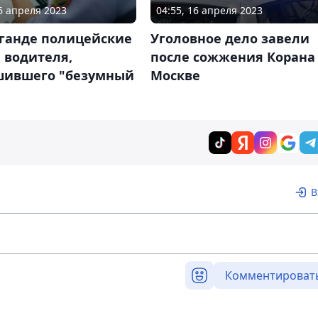
16 апреля 2023
04:55, 16 апреля 2023
аганде полицейские
Уголовное дело завели
 водителя,
после сожжения Корана
шившего "безумный
Москве
В
Комментироват