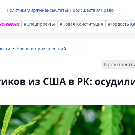
Политика
Мир
Финансы
Статьи
Происшествия
Право
#Спецпроекты
#Новая Конституция
#Гордость К
вости
Новости происшествий
Происшеств
иков из США в РК: осудил