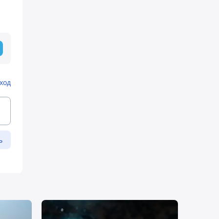
ход
ь