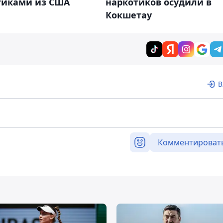
тиками из США
наркотиков осудили в
Кокшетау
В
Комментироват