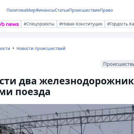
Политика
Мир
Финансы
Статьи
Происшествия
Право
#Спецпроекты
#Новая Конституция
#Гордость К
вости
Новости происшествий
Происшеств
сти два железнодорожник
ми поезда