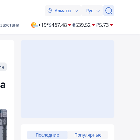
Алматы
Рус
+19°
$
467.48
€
539.52
₽
5.73
азахстана
ия
а
Последние
Популярные