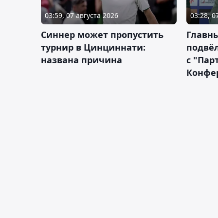
03:59, 07 августа 2026
03:28, 0
Синнер может пропустить
Главны
турнир в Цинциннати:
подвёл
названа причина
с "Пар
Конфе