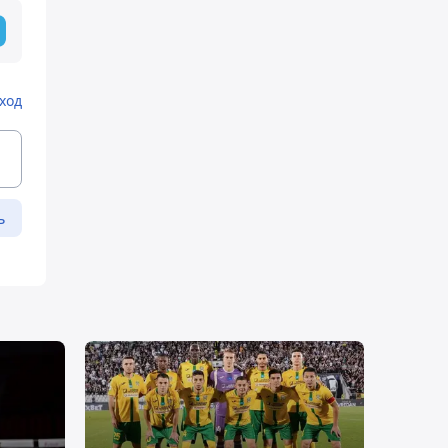
ход
ь