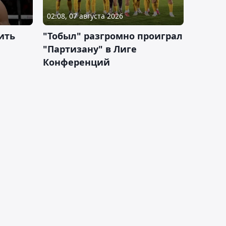
02:08, 07 августа 2026
ить
"Тобыл" разгромно проиграл
"Партизану" в Лиге
Конференций