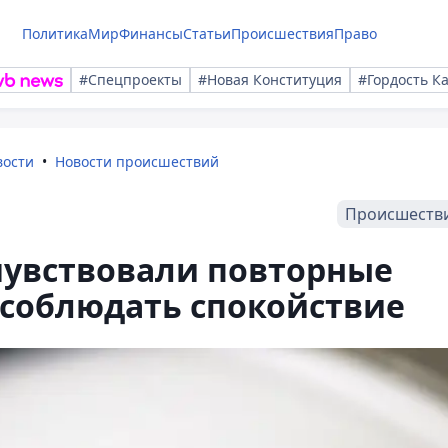
Политика
Мир
Финансы
Статьи
Происшествия
Право
#Спецпроекты
#Новая Конституция
#Гордость К
вости
Новости происшествий
Происшеств
увствовали повторные
 соблюдать спокойствие