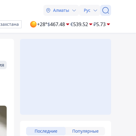
Алматы
Рус
+28°
$
467.48
€
539.52
₽
5.73
азахстана
ия
Последние
Популярные