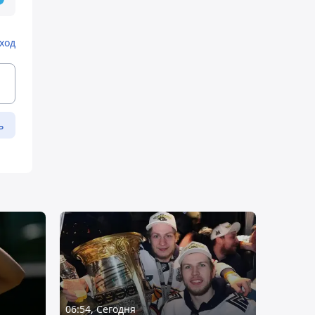
ход
ь
06:54, Сегодня