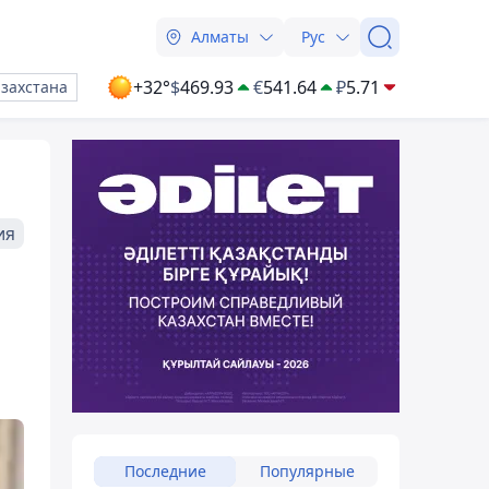
Алматы
Рус
+32°
$
469.93
€
541.64
₽
5.71
азахстана
ия
Последние
Популярные