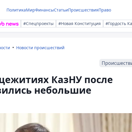
Политика
Мир
Финансы
Статьи
Происшествия
Право
#Спецпроекты
#Новая Конституция
#Гордость К
вости
Новости происшествий
Происшеств
бщежитиях КазНУ после
вились небольшие