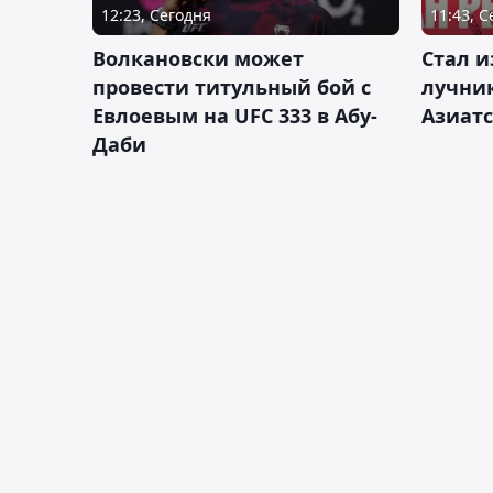
12:23, Сегодня
11:43, 
Волкановски может
Стал и
провести титульный бой с
лучник
Евлоевым на UFC 333 в Абу-
Азиатс
Даби