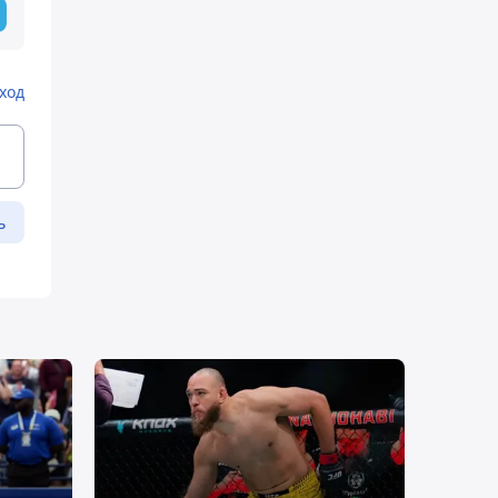
ход
ь