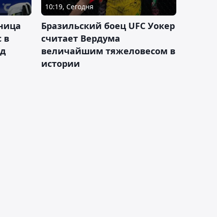
10:19, Сегодня
ница
Бразильский боец UFC Уокер
 в
считает Вердума
ад
величайшим тяжеловесом в
истории