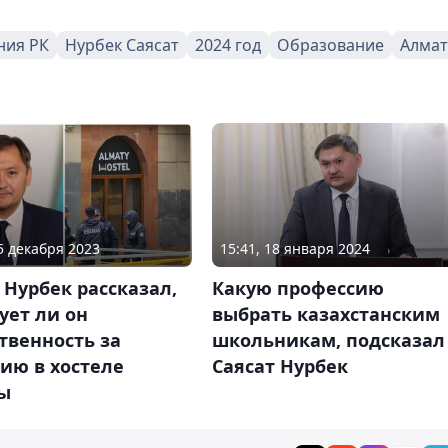
ния РК
Нурбек Саясат
2024 год
Образование
Алма
05 декабря 2023
15:41, 18 января 2024
 Нурбек рассказал,
Какую профессию
ует ли он
выбрать казахстанским
твенность за
школьникам, подсказал
ию в хостеле
Саясат Нурбек
ы