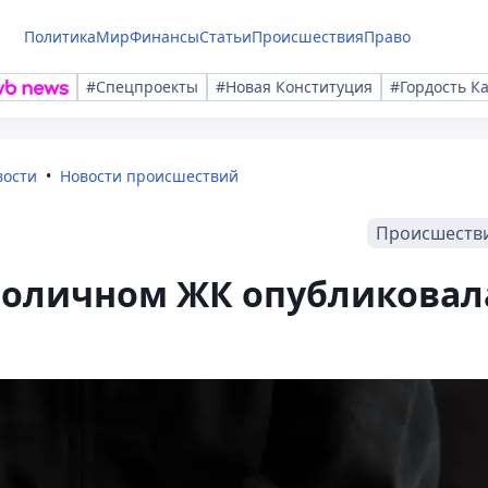
Политика
Мир
Финансы
Статьи
Происшествия
Право
#Спецпроекты
#Новая Конституция
#Гордость К
вости
Новости происшествий
Происшеств
столичном ЖК опубликовал