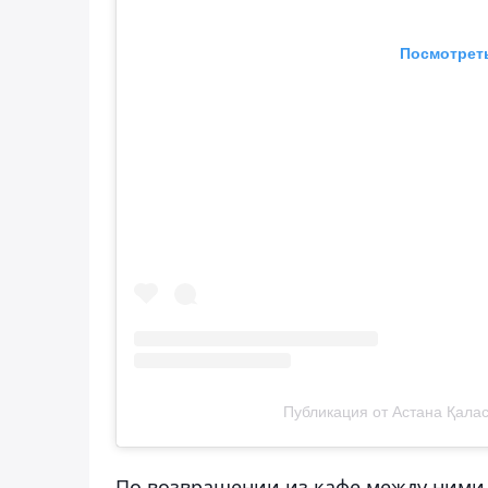
Посмотреть
Публикация от Астана Қала
По возвращении из кафе между ними