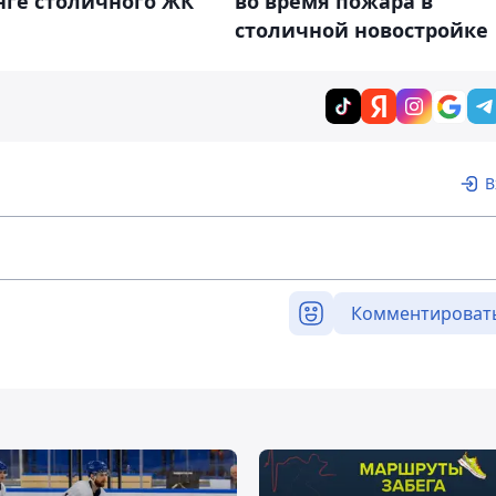
нге столичного ЖК
во время пожара в
столичной новостройке
В
Комментироват