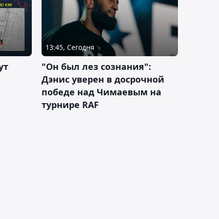
13:45, Сегодня
ут
"Он был лез сознания":
Дэнис уверен в досрочной
победе над Чимаевым на
турнире RAF