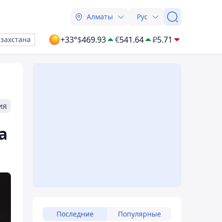
Алматы
Рус
+33°
$
469.93
€
541.64
₽
5.71
азахстана
ия
а
Последние
Популярные