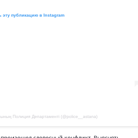
 эту публикацию в Instagram
сының Полиция Департаменті (@police__astana)
 произошел словесный конфликт. Выяснять