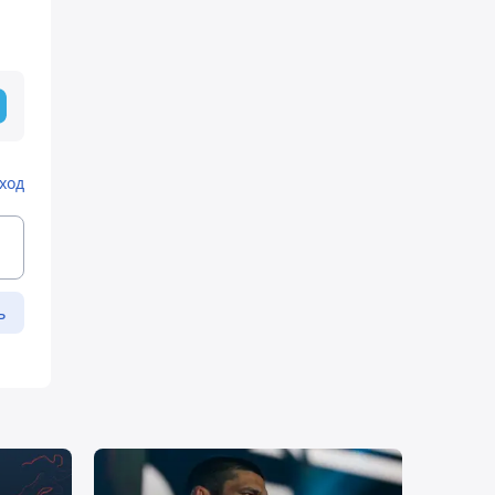
ход
ь