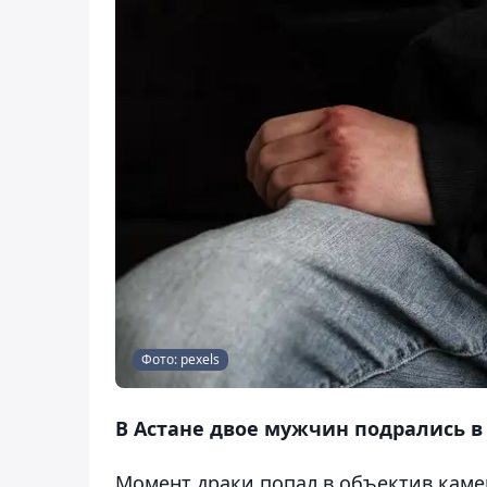
Фото: pexels
В Астане двое мужчин подрались в
Момент драки попал в объектив кам