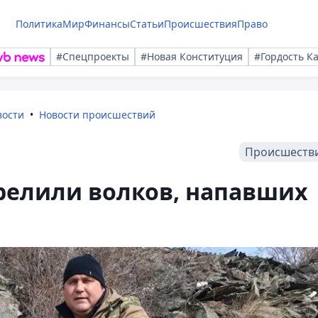
Политика
Мир
Финансы
Статьи
Происшествия
Право
#Спецпроекты
#Новая Конституция
#Гордость К
вости
Новости происшествий
Происшеств
релили волков, напавших