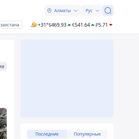
Алматы
Рус
+31°
$
469.93
€
541.64
₽
5.71
азахстана
ия
Последние
Популярные