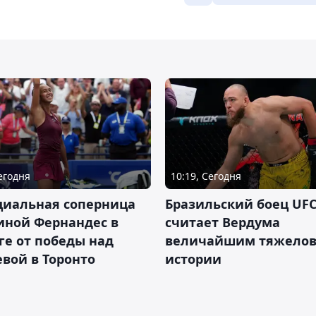
Сегодня
10:19, Сегодня
циальная соперница
Бразильский боец UFC
иной Фернандес в
считает Вердума
ге от победы над
величайшим тяжелов
вой в Торонто
истории