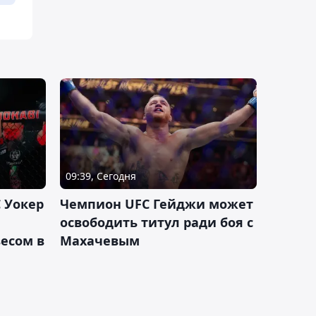
09:39, Сегодня
 Уокер
Чемпион UFC Гейджи может
освободить титул ради боя с
есом в
Махачевым