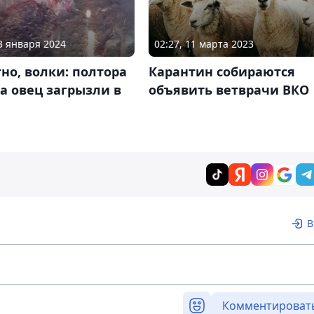
23 января 2024
02:27, 11 марта 2023
но, волки: полтора
Карантин собираются
а овец загрызли в
объявить ветврачи ВКО
В
Комментироват