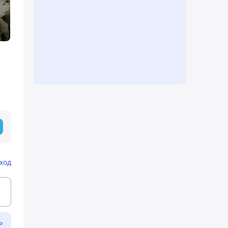
ход
ь