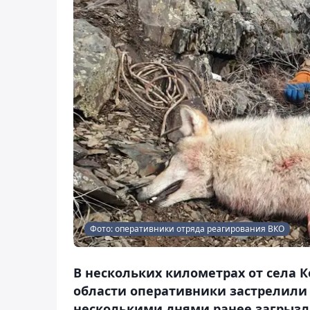
Фото: оперативники отряда реагирования ВКО
В нескольких километрах от села 
области оперативники застрелили 
несколькими днями ранее загрызли