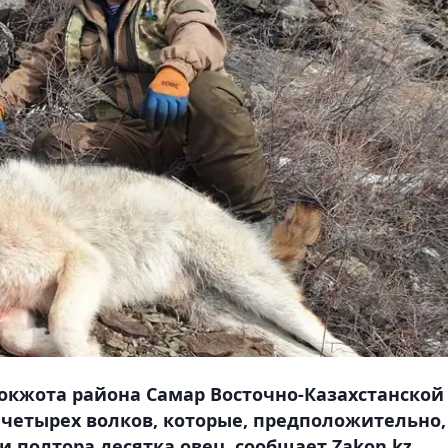
Кокжота района Самар Восточно-Казахстанской
четырех волков, которые, предположительно,
 полтора десятка овец, сообщает Zakon.kz.