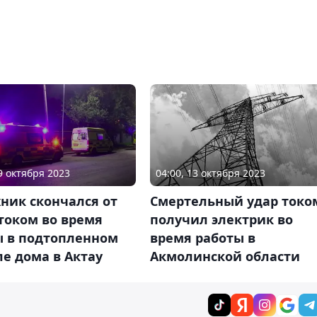
29 октября 2023
04:00, 13 октября 2023
ник скончался от
Смертельный удар токо
током во время
получил электрик во
ы в подтопленном
время работы в
е дома в Актау
Акмолинской области