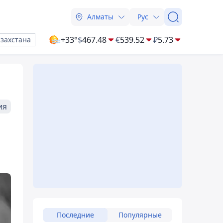
Алматы
Рус
+33°
$
467.48
€
539.52
₽
5.73
азахстана
ия
Последние
Популярные