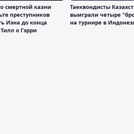
о смертной казни
Таеквондисты Казахс
ьте преступников
выиграли четыре "бр
ь Иэна до конца
на турнире в Индоне
 Тилл о Гэрри