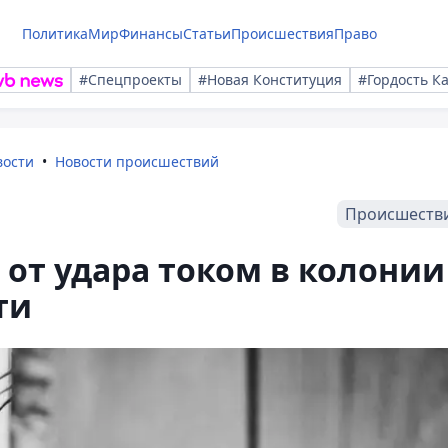
Политика
Мир
Финансы
Статьи
Происшествия
Право
#Спецпроекты
#Новая Конституция
#Гордость К
вости
Новости происшествий
Происшеств
 от удара током в колонии
ти