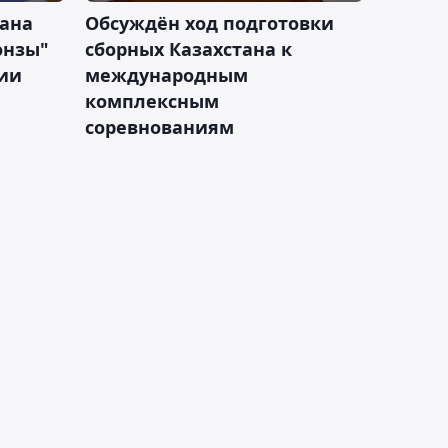
тана
Обсуждён ход подготовки
онзы"
сборных Казахстана к
зии
международным
комплексным
соревнованиям