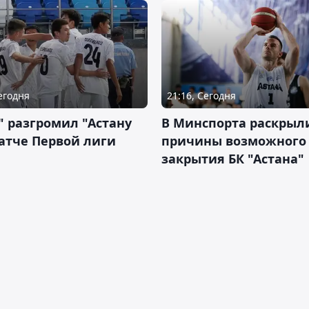
Сегодня
21:16, Сегодня
" разгромил "Астану
В Минспорта раскрыл
атче Первой лиги
причины возможного
закрытия БК "Астана"