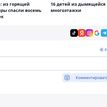
: из горящей
16 детей из дымящейся
иры спасли восемь
многоэтажки
ек
В
Комментироват