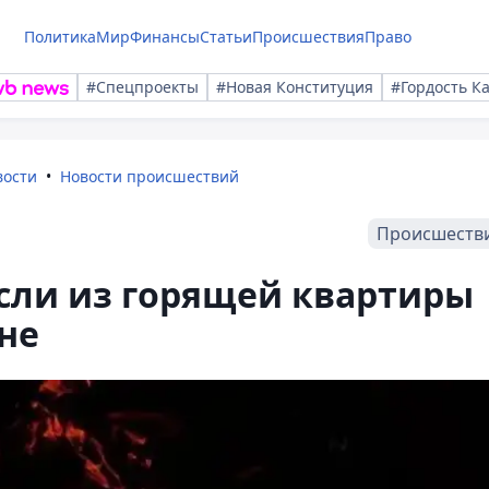
Политика
Мир
Финансы
Статьи
Происшествия
Право
#Спецпроекты
#Новая Конституция
#Гордость К
вости
Новости происшествий
Происшеств
сли из горящей квартиры
не