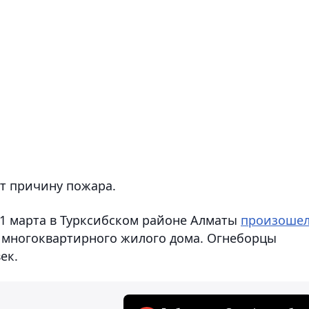
ют причину пожара.
31 марта в Турксибском районе Алматы
произоше
 многоквартирного жилого дома. Огнеборцы
век.