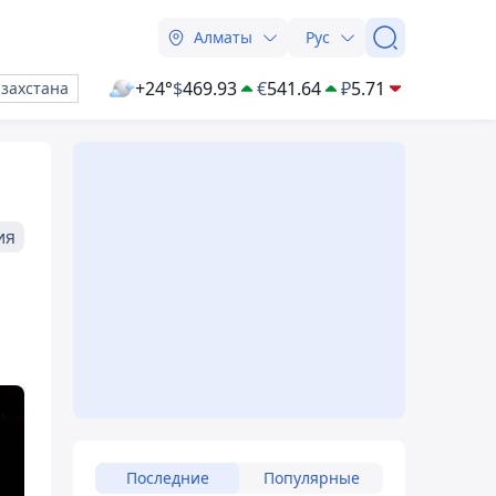
Алматы
Рус
+24°
$
469.93
€
541.64
₽
5.71
азахстана
ия
Последние
Популярные