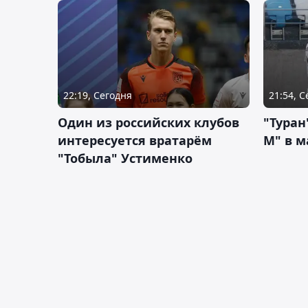
22:19, Сегодня
21:54, 
Один из российских клубов
"Туран
интересуется вратарём
М" в м
"Тобыла" Устименко