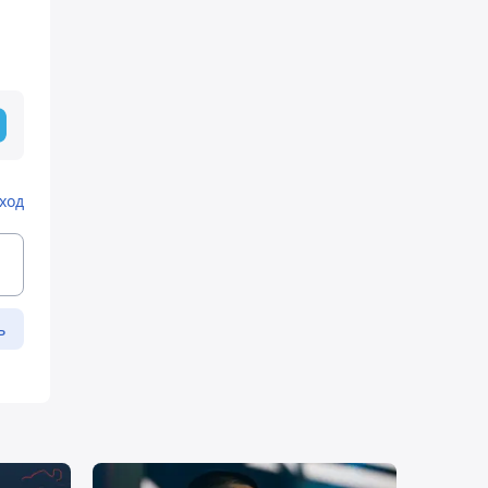
ход
ь