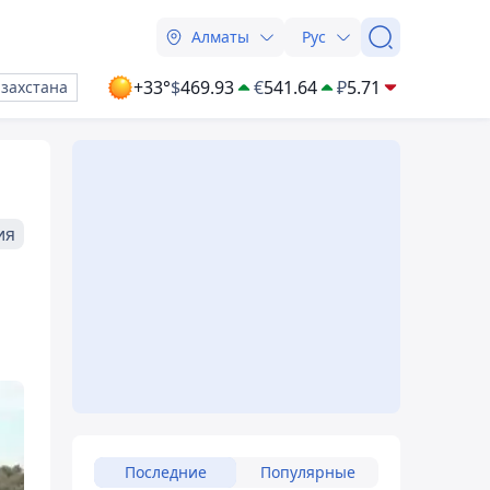
Алматы
Рус
+33°
$
469.93
€
541.64
₽
5.71
азахстана
ия
Последние
Популярные