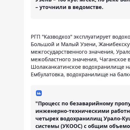
– уточнили в ведомстве.
РГП "Казводхоз" эксплуатирует водо
Большой и Малый Узени, Жанибекску
межгосударственного значения, Ура
межобластного значения, Чаганское 
Шолаканкатинское водохранилище на
Ембулатовка, водохранилище на балке
"Процесс по безаварийному проп
инженерно-техническими работн
четырех водохранилищ Урало-Ку
системы (УКООС) с общим объемо