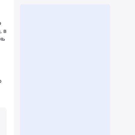
о
, в
нь
о
,