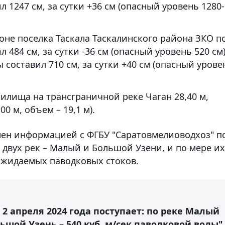
л 1247 см, за сутки +36 см (опасный уровень 1280-
йоне поселка Таскала Таскалинского района ЗКО п
 484 см, за сутки -36 см (опасный уровень 520 см)
 составил 710 см, за сутки +40 см (опасный урове
илища на трансграничной реке Чаган 28,40 м,
00 м, объем – 19,1 м).
мен информацией с ФГБУ "Саратовмелиоводхоз" п
двух рек – Малый и Большой Узени, и по мере их
жидаемых паводковых стоков.
 2 апреля 2024 года поступает: по реке Малый
ольшой Узень – 540 куб. м/сек паводковой воды"