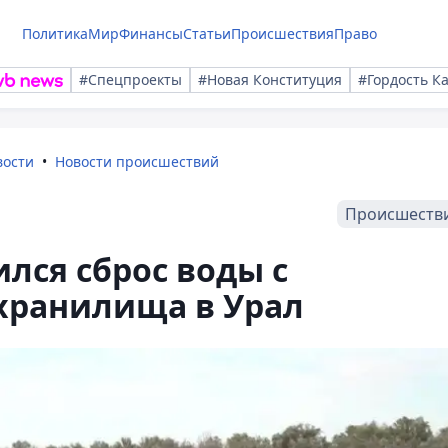
Политика
Мир
Финансы
Статьи
Происшествия
Право
#Спецпроекты
#Новая Конституция
#Гордость К
вости
Новости происшествий
Происшеств
лся сброс воды с
хранилища в Урал