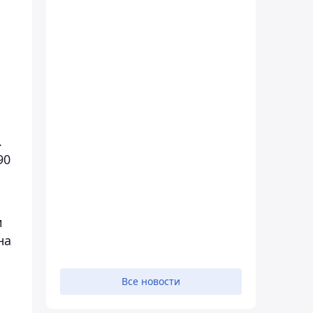
.
90
и
на
Все новости