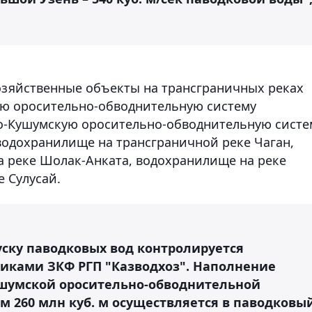
хозяйственные объекты на трансграничных реках
ю оросительно-обводнительную систему
ло-Кушумскую оросительно-обводнительную систе
водохранилище на трансграничной реке Чаган,
 реке Шолак-Анката, водохранилище на реке
 Сулусай.
уску паводковых вод контролируется
иками ЗКФ РГП "Казводхоз". Наполнение
шумской оросительно-обводнительной
м 260 млн куб. м осуществляется в паводковы