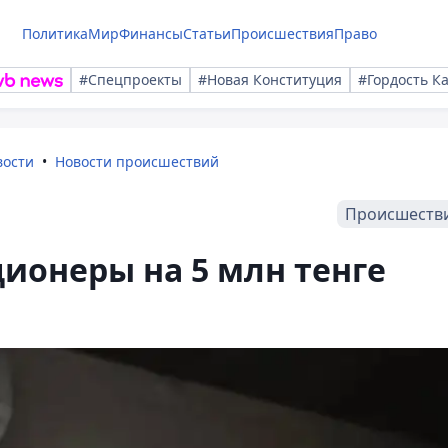
Политика
Мир
Финансы
Статьи
Происшествия
Право
#Спецпроекты
#Новая Конституция
#Гордость К
вости
Новости происшествий
Происшеств
ионеры на 5 млн тенге