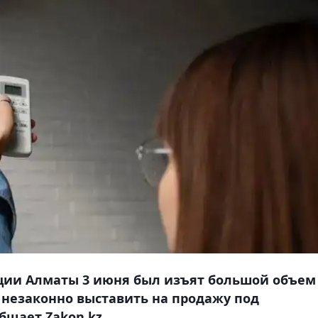
ции Алматы 3 июня был изъят большой объем
 незаконно выставить на продажу под
щает Zakon.kz.