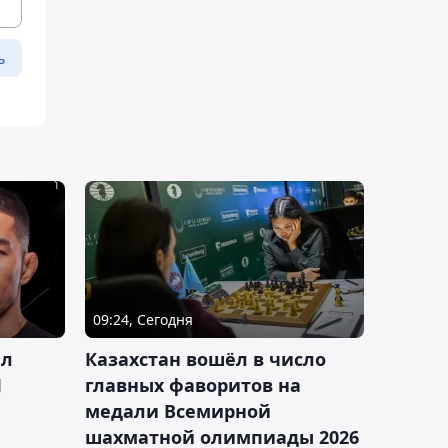
ь
09:24, Сегодня
ал
Казахстан вошёл в число
J
главных фаворитов на
медали Всемирной
шахматной олимпиады 2026