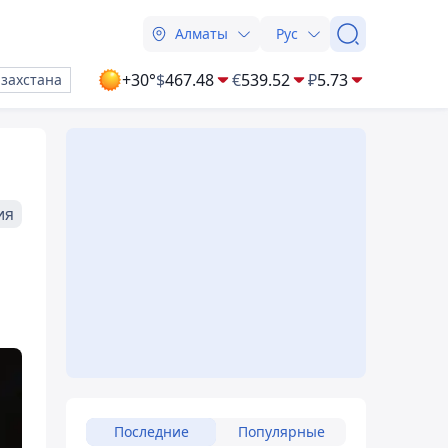
Алматы
Рус
+30°
$
467.48
€
539.52
₽
5.73
азахстана
ия
Последние
Популярные