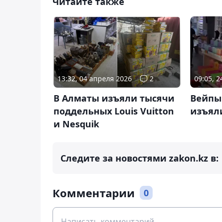
Читайте также
13:32, 04 апреля 2026
2
09:05, 2
В Алматы изъяли тысячи
Вейпы 
поддельных Louis Vuitton
изъял
и Nesquik
Следите за новостями zakon.kz в:
Комментарии
0