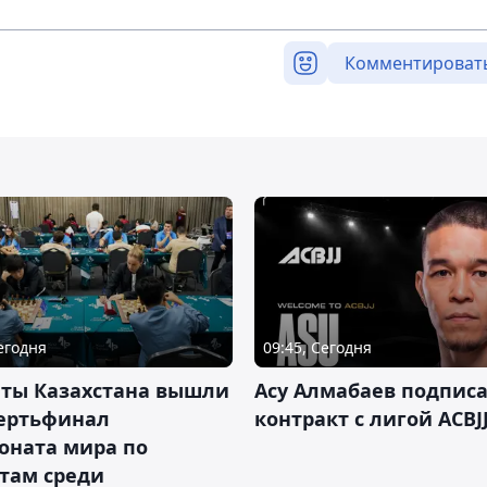
Комментироват
Сегодня
09:45, Сегодня
нты Казахстана вышли
Асу Алмабаев подпис
вертьфинал
контракт с лигой ACBJ
оната мира по
там среди