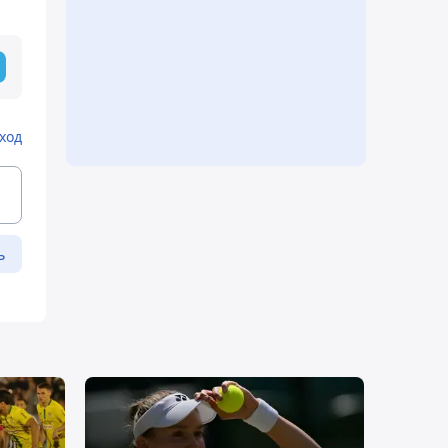
ход
ь