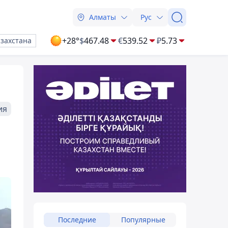
Алматы
Рус
+28°
$
467.48
€
539.52
₽
5.73
азахстана
ия
Последние
Популярные