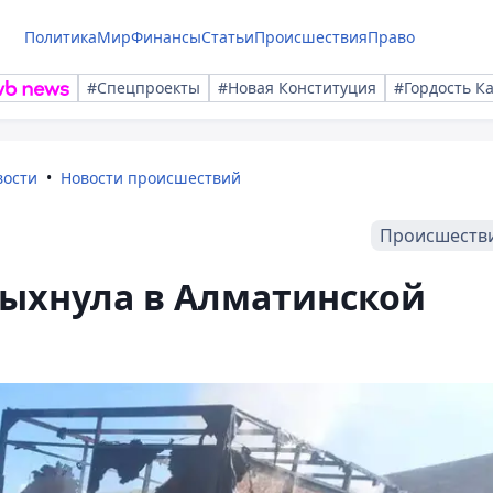
Политика
Мир
Финансы
Статьи
Происшествия
Право
#Спецпроекты
#Новая Конституция
#Гордость К
вости
Новости происшествий
Происшеств
спыхнула в Алматинской