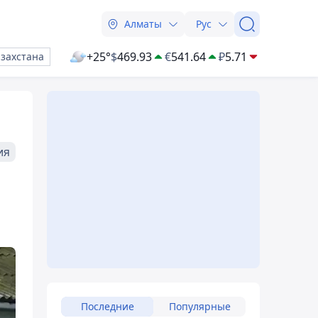
Алматы
Рус
+25°
$
469.93
€
541.64
₽
5.71
азахстана
ия
Последние
Популярные