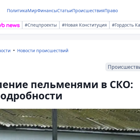
Политика
Мир
Финансы
Статьи
Происшествия
Право
#Спецпроекты
#Новая Конституция
#Гордость К
вости
Новости происшествий
Происшеств
ление пельменями в СКО:
подробности