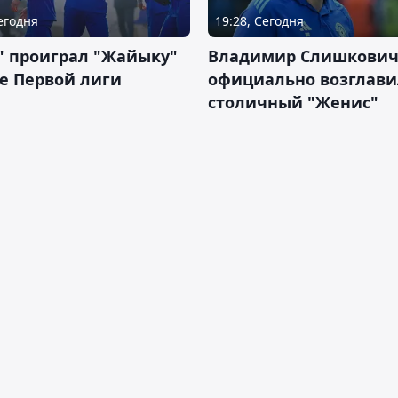
Сегодня
19:28, Сегодня
" проиграл "Жайыку"
Владимир Слишкови
е Первой лиги
официально возглави
столичный "Женис"