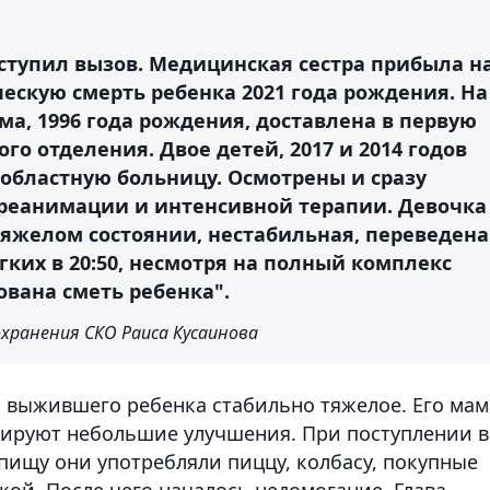
поступил вызов. Медицинская сестра прибыла н
ескую смерть ребенка 2021 года рождения. На
а, 1996 года рождения, доставлена в первую
о отделения. Двое детей, 2017 и 2014 годов
 областную больницу. Осмотрены и сразу
реанимации и интенсивной терапии. Девочка
тяжелом состоянии, нестабильная, переведена
ких в 20:50, несмотря на полный комплекс
вана сметь ребенка".
охранения СКО Раиса Кусаинова
о выжившего ребенка стабильно тяжелое. Его мам
тируют небольшие улучшения. При поступлении в
пищу они употребляли пиццу, колбасу, покупные
кой. После чего началось недомогание. Глава