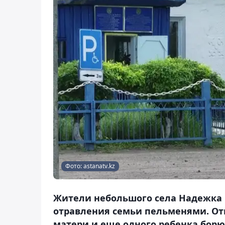
Фото: astanatv.kz
Жители небольшого села Надежка 
отравления семьи пельменями. Отм
матери и еще одного ребенка борют