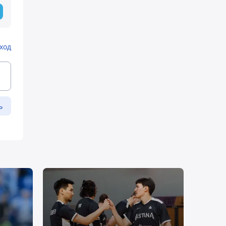
ход
ь