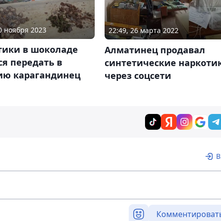
30 ноября 2023
22:49, 26 марта 2022
тики в шоколаде
Алматинец продавал
я передать в
синтетические наркоти
ию карагандинец
через соцсети
В
Комментироват