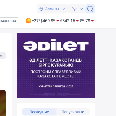
Алматы
Рус
+27°
$
469.85
€
542.16
₽
5.78
азахстана
ия
Последние
Популярные