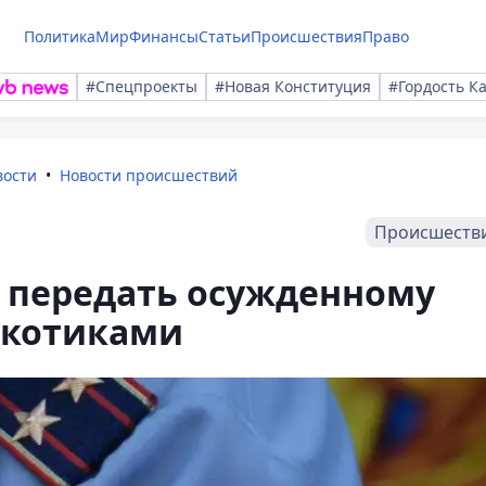
Политика
Мир
Финансы
Статьи
Происшествия
Право
#Спецпроекты
#Новая Конституция
#Гордость К
вости
Новости происшествий
Происшеств
 передать осужденному
ркотиками