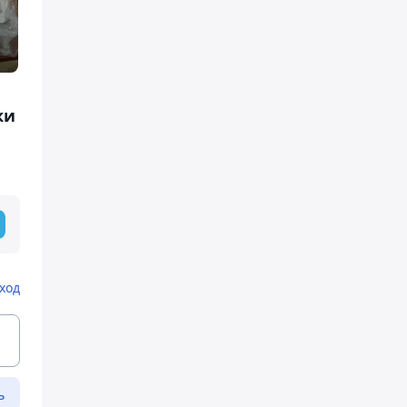
ки
ход
ь