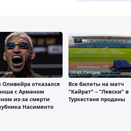
Сегодня
10:43, Сегодня
 Оливейра отказался
Все билеты на матч
анша с Арманом
"Кайрат" – "Левски" в
ном из-за смерти
Туркестане проданы
лубника Насименто