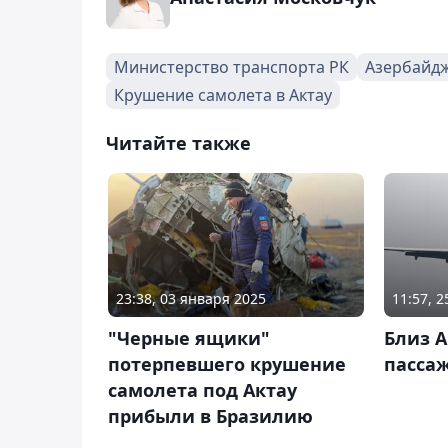
Министерство транспорта РК
Азербайд
Крушение самолета в Актау
Читайте также
23:38, 03 января 2025
11:57, 
"Черные ящики"
Близ А
потерпевшего крушение
пасса
самолета под Актау
прибыли в Бразилию