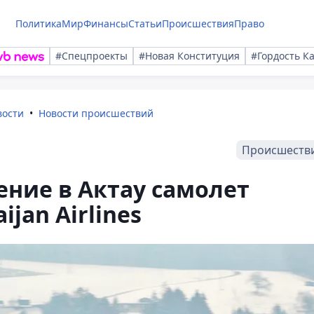
Политика
Мир
Финансы
Статьи
Происшествия
Право
#Спецпроекты
#Новая Конституция
#Гордость К
вости
Новости происшествий
Происшеств
ние в Актау самолет
jan Airlines