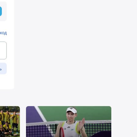
ход
ь