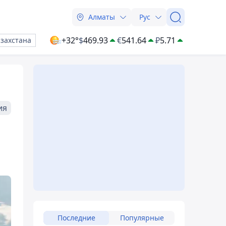
Алматы
Рус
+32°
$
469.93
€
541.64
₽
5.71
азахстана
ия
Последние
Популярные