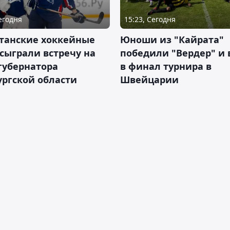
Сегодня
15:23, Сегодня
станские хоккейные
Юноши из "Кайрата"
сыграли встречу на
победили "Вердер" и
губернатора
в финал турнира в
ргской области
Швейцарии