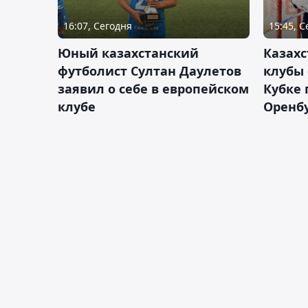
16:07, Сегодня
15:45, 
Юный казахстанский
Казах
футболист Султан Даулетов
клубы 
заявил о себе в европейском
Кубке 
клубе
Оренбу