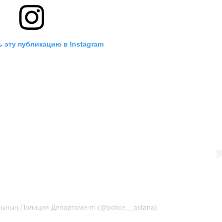
 эту публикацию в Instagram
сының Полиция Департаменті (@police__astana)