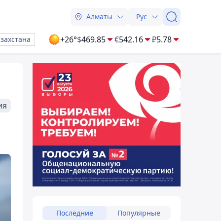
Алматы
Рус
+26°
$
469.85
€
542.16
₽
5.78
азахстана
ия
Последние
Популярные