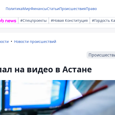
Политика
Мир
Финансы
Статьи
Происшествия
Право
#Спецпроекты
#Новая Конституция
#Гордость К
вости
Новости происшествий
Происшеств
пал на видео в Астане