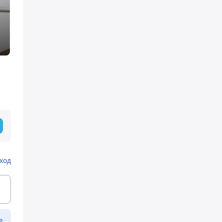
ход
ь