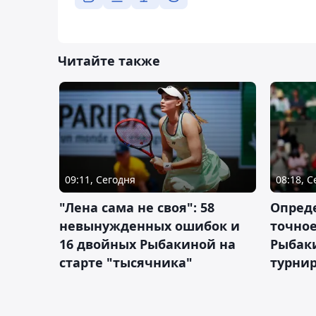
Читайте также
09:11, Сегодня
08:18, 
"Лена сама не своя": 58
Опред
невынужденных ошибок и
точное
16 двойных Рыбакиной на
Рыбаки
старте "тысячника"
турнир