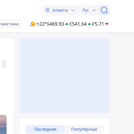
Алматы
Рус
+22°
$
469.93
€
541.64
₽
5.71
азахстана
Последние
Популярные