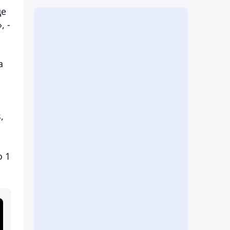
ще
, -
а
,
 1