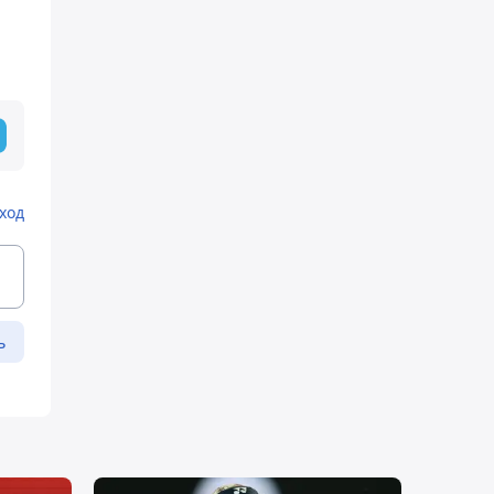
ход
ь