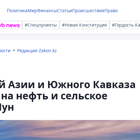
Политика
Мир
Финансы
Статьи
Происшествия
Право
#Спецпроекты
#Новая Конституция
#Гордость К
вости
Редакция Zakon.kz
й Азии и Южного Кавказа
 на нефть и сельское
Мун