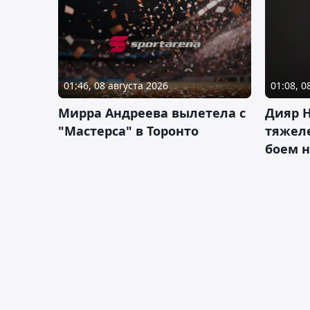
01:46, 08 августа 2026
01:08, 0
Мирра Андреева вылетела с
Дияр 
"Мастерса" в Торонто
тяжеле
боем н