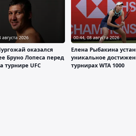
8 августа 2026
00:44, 08 августа 2026
Нургожай оказался
Елена Рыбакина уста
е Бруно Лопеса перед
уникальное достижен
а турнире UFC
турнирах WTA 1000