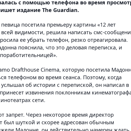
ывалась с помощью телефона во время просмот
пишет издание The Guardian.
певица посетила премьеру картины «12 лет
о всей видимости, решила написать смс-сообщени
осила ее убрать телефон, резко отреагировала.
донна пояснила, что это деловая переписка, и
«поработительницей».
amo Drafthouse Cinema, которую посетила Мадонн
я телефоном во время сеанса. Поэтому, когда
 услышал об истории с перепиской, он написал в
е принесет извинения поклонникам кинематографа
кинотеатрах сети.
от запрет. Через некоторое время директор
ит был шуткой и скорее адресован обычным
ежели Мадонне, он действительно намерен ждать