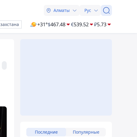
Алматы
Рус
+31°
$
467.48
€
539.52
₽
5.73
азахстана
Последние
Популярные