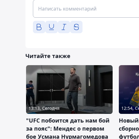
Читайте также
13:13, Сегодня
12:54, 
"UFC побоится дать нам бой
Новый
за пояс": Мендес о первом
сборно
бое Усмана Нурмагомедова
футбол