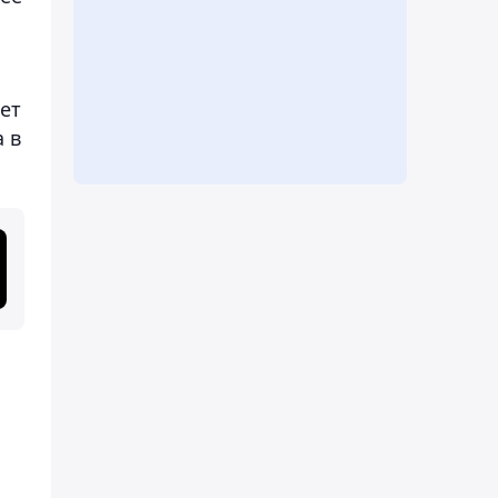
ет
 в