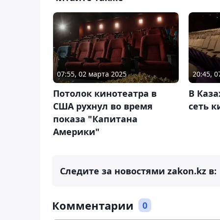
07:55, 02 марта 2025
20:45, 
Потолок кинотеатра в
В Каза
США рухнул во время
сеть к
показа "Капитана
Америки"
Следите за новостями zakon.kz в:
Комментарии
0