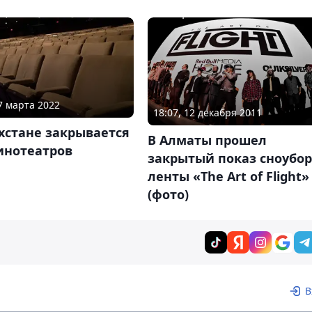
07 марта 2022
18:07, 12 декабря 2011
хстане закрывается
В Алматы прошел
инотеатров
закрытый показ сноубор
ленты «The Art of Flight»
(фото)
В