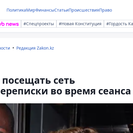
Политика
Мир
Финансы
Статьи
Происшествия
Право
#Спецпроекты
#Новая Конституция
#Гордость К
вости
Редакция Zakon.kz
 посещать сеть
переписки во время сеанса