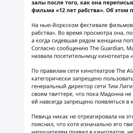
залы после того, как она перепис
фильма «12 лет рабства». Об этом 
На нью-йоркском фестивале фильмов 
рабства». Во время просмотра она, п
а когда сидевшая рядом женщина попр
Согласно сообщению The Guardian, Ма
назвала посетительницу кинотеатра 
По правилам сети кинотеатров The Al
категорически запрещено пользоватьс
генеральный директор сети Тим Лиги
своем твиттере, что пока Мадонна н
ей навсегда запрещено появляться в 
Певица никак не отреагировала на эт
пояснил, что хотя изначально его тв
нарушителям правил в кинотеатре, н