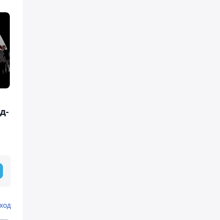
д-
ход