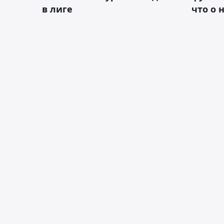
в лиге
что о 