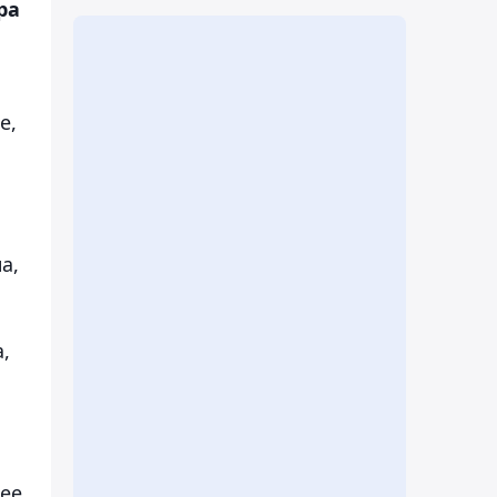
ра
е,
а,
,
 ее