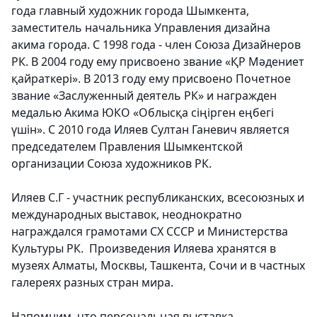
года главный художник города Шымкента,
заместитель начальника Управления дизайна
акима города. С 1998 года - член Союза Дизайнеров
РК. В 2004 году ему присвоено звание «ҚР Мәдениет
қайраткері». В 2013 году ему присвоено Почетное
звание «Заслуженный деятель РК» и награжден
медалью Акима ЮКО «Облысқа сіңірген еңбегі
үшін». С 2010 года Иляев Султан Ганевич является
председателем Правления Шымкентской
организации Союза художников РК.
Иляев С.Г - участник республиканских, всесоюзных и
международных выставок, неоднократно
награждался грамотами СХ СССР и Министерства
Культуры РК. Произведения Иляева хранятся в
музеях Алматы, Москвы, Ташкента, Сочи и в частных
галереях разных стран мира.
Напомним, что персональная выставка