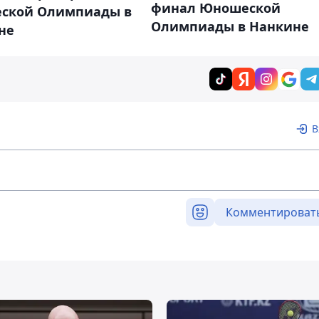
финал Юношеской
ской Олимпиады в
Олимпиады в Нанкине
не
В
Комментироват