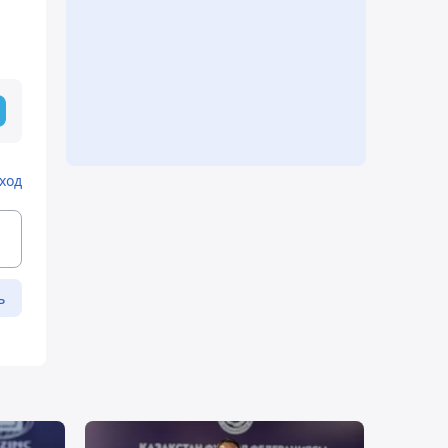
ход
ь