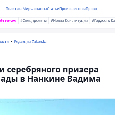
Политика
Мир
Финансы
Статьи
Происшествия
Право
#Спецпроекты
#Новая Конституция
#Гордость К
вости
Редакция Zakon.kz
и серебряного призера
ады в Нанкине Вадима