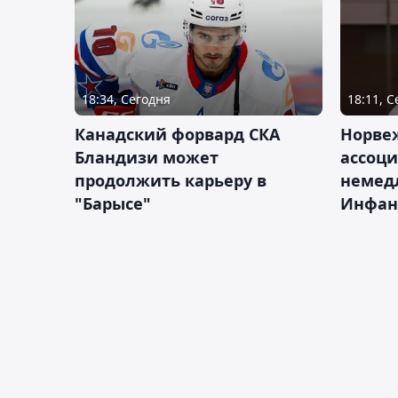
18:34, Сегодня
18:11, 
Канадский форвард СКА
Норве
Бландизи может
ассоци
продолжить карьеру в
немед
"Барысе"
Инфан