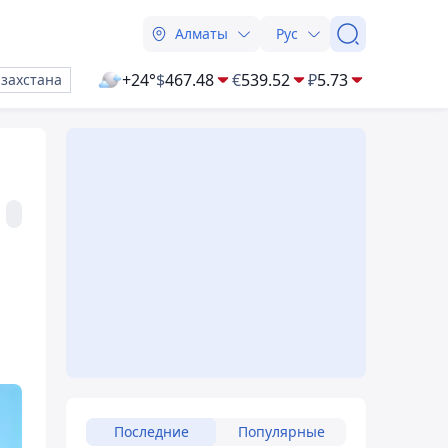
Алматы
Рус
+24°
$
467.48
€
539.52
₽
5.73
азахстана
Последние
Популярные