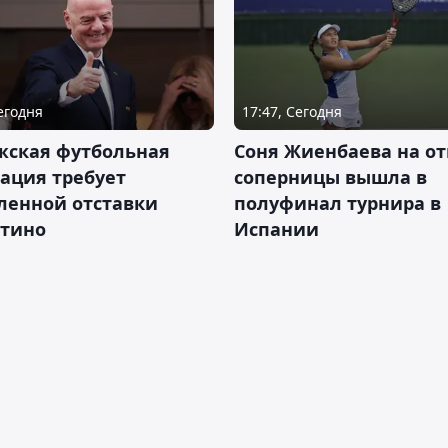
Сегодня
17:47, Сегодня
жская футбольная
Соня Жиенбаева на от
ация требует
соперницы вышла в
ленной отставки
полуфинал турнира в
тино
Испании