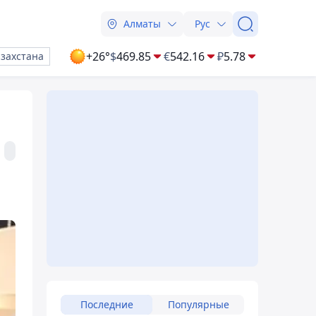
Алматы
Рус
+26°
$
469.85
€
542.16
₽
5.78
азахстана
Последние
Популярные