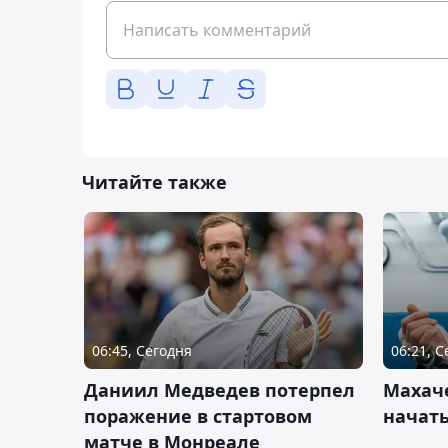
Читайте также
06:45, Сегодня
06:21, 
Даниил Медведев потерпел
Махач
поражение в стартовом
начать
матче в Монреале