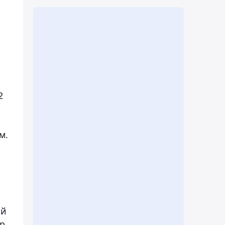
2
м.
ый
ор