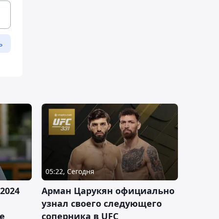
ь
05:22, Сегодня
2024
Арман Царукян официально
узнал своего следующего
е
соперника в UFC