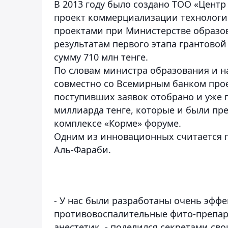
В 2013 году было создано ТОО «Цент
проект коммерциализации технологий
проектами при Министерстве образов
результатам первого этапа грантово
сумму 710 млн тенге.
По словам министра образования и н
совместно со Всемирным банком прое
поступивших заявок отобрано и уже 
миллиарда тенге, которые и были пр
комплексе «Корме» форуме.
Одним из инновационных считается п
Аль-Фараби.
- У нас были разработаны очень эф
противовоспалительные фито-препара
анестетик, - поделился секретами св