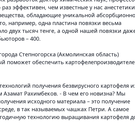
 раз эффективен, чем известные у нас анестетики
 вещества, обладающие уникальной абсорбционн
 то, например, одна пластина повязки весьма
ло двух тысяч тенге, а одной нашей повязки даже
бьюторов – 400.
города Степногорска (Акмолинская область)
рый поможет обеспечить картофелепроизводител
 технологий получения безвирусного картофеля и
м Азамат Рахимбеков. - В чем его новизна? Мы
олучения исходного материала – это получение
реде, в так называемых чашках Петри. А самое
тигодичную технологию выращивания картофеля д