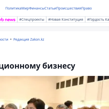
Политика
Мир
Финансы
Статьи
Происшествия
Право
#Спецпроекты
#Новая Конституция
#Гордость К
вости
Редакция Zakon.kz
ационному бизнесу