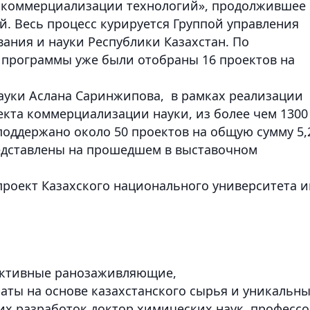
р коммерциализации технологий», продолжившее
. Весь процесс курируется Группой управления
ания и науки Республики Казахстан. По
й программы уже были отобраны 16 проектов на
ауки Аслана Саринжипова, в рамках реализации
кта коммерциализации науки, из более чем 1300
поддержано около 50 проектов на общую сумму 5,
едставлены на прошедшем в выставочном
роект Казахского национального университета и
фективные ранозаживляющие,
ты на основе казахстанского сырья и уникальн
оих разработок доктор химических наук, професс