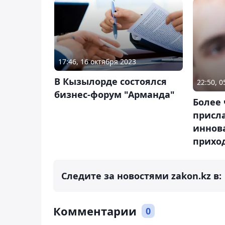
17:46, 16 октября 2023
В Кызылорде состоялся
22:50, 
бизнес-форум "Арманда"
Более 
присл
иннов
прихо
Следите за новостями zakon.kz в:
Комментарии
0