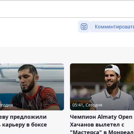
Комментироват
Сегодня
05:41, Сегодня
еву предложили
Чемпион Almaty Open 
 карьеру в боксе
Хачанов вылетел с
"Мастерса" в Монреал