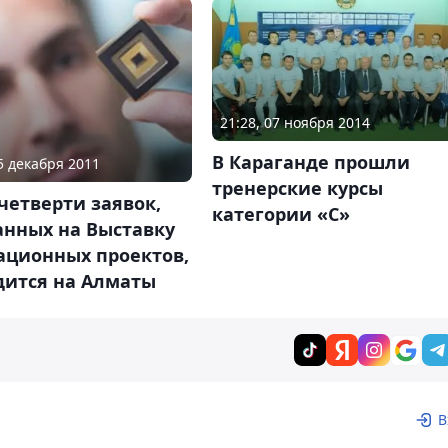
21:28, 07 ноября 2014
В Караганде прошли
05 декабря 2011
тренерские курсы
четверти заявок,
категории «С»
анных на Выставку
ационных проектов,
дится на Алматы
В