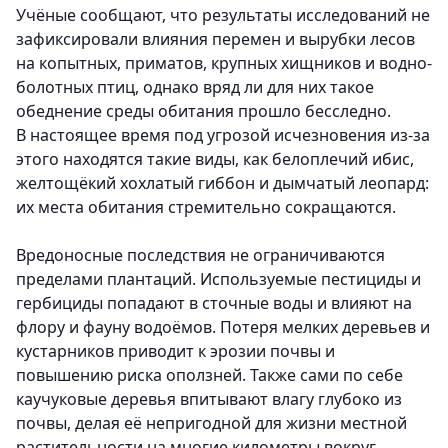
Учёные сообщают, что результаты исследований не
зафиксировали влияния перемен и вырубки лесов
на копытных, приматов, крупных хищников и водно-
болотных птиц, однако вряд ли для них такое
обеднение среды обитания прошло бесследно.
В настоящее время под угрозой исчезновения из-за
этого находятся такие виды, как белоплечий ибис,
желтощёкий хохлатый гиббон и дымчатый леопард:
их места обитания стремительно сокращаются.
Вредоносные последствия не ограничиваются
пределами плантаций. Используемые пестициды и
гербициды попадают в сточные воды и влияют на
флору и фауну водоёмов. Потеря мелких деревьев и
кустарников приводит к эрозии почвы и
повышению риска оползней. Также сами по себе
каучуковые деревья впитывают влагу глубоко из
почвы, делая её непригодной для жизни местной
растительности на многие километры вокруг.