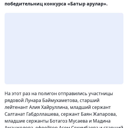
победительниц конкурса «Батыр арулар».
На этот раз на полигон отправились участницы
рядовой Лунара Баймухаметова, старший
лейтенант Алия Хайруллина, младший сержант
Салтанат Габдоллашева, сержант Баян Жапарова,
младшие сержанты Ботагоз Мусаева и Мадина
Аманжолова, ефрейтор Асем Сехимбаева и старший