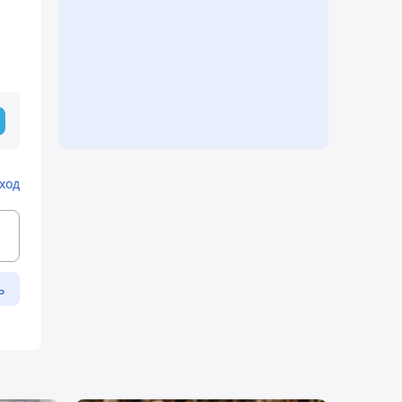
ход
ь