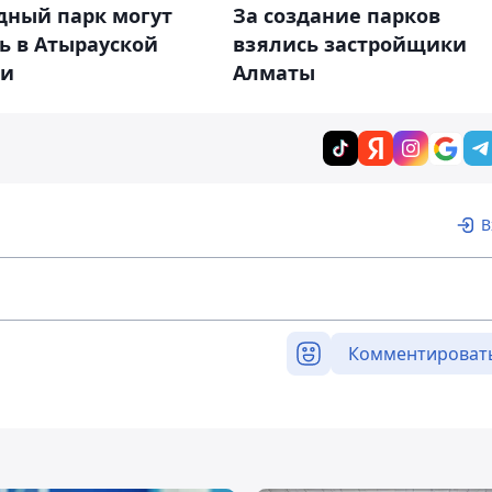
дный парк могут
За создание парков
ь в Атырауской
взялись застройщики
ти
Алматы
В
Комментироват