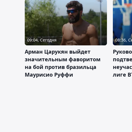
09:04, Сегодня
08:36, 
Арман Царукян выйдет
Руково
значительным фаворитом
подтве
на бой против бразильца
неучас
Маурисио Руффи
лиге В