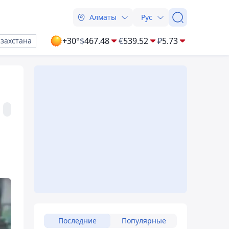
Алматы
Рус
+30°
$
467.48
€
539.52
₽
5.73
азахстана
Последние
Популярные