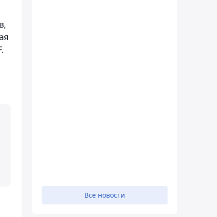
в,
ая
.
й
Все новости