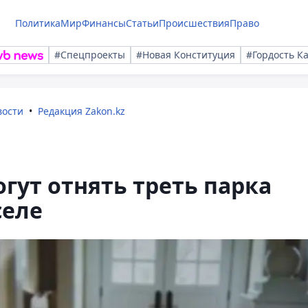
Политика
Мир
Финансы
Статьи
Происшествия
Право
#Спецпроекты
#Новая Конституция
#Гордость К
вости
Редакция Zakon.kz
гут отнять треть парка
селе