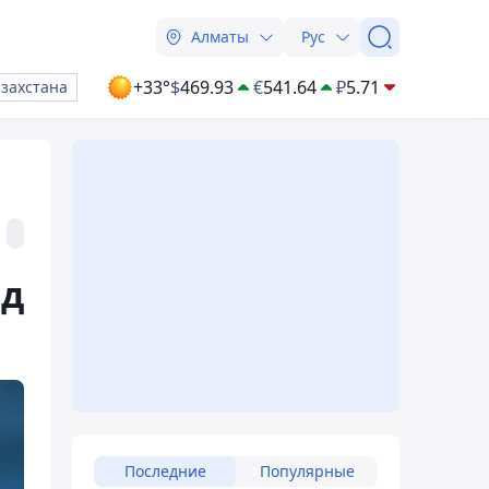
Алматы
Рус
+33°
$
469.93
€
541.64
₽
5.71
азахстана
од
Последние
Популярные