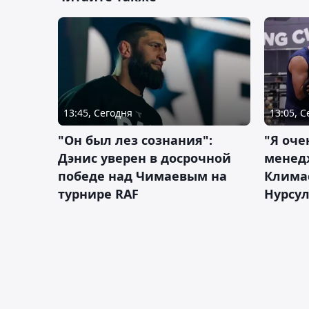
13:45, Сегодня
13:05, 
"Он был лез сознания":
"Я оче
Дэнис уверен в досрочной
менед
победе над Чимаевым на
Климас
турнире RAF
Нурсу