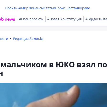
Политика
Мир
Финансы
Статьи
Происшествия
Право
#Спецпроекты
#Новая Конституция
#Гордость К
вости
Редакция Zakon.kz
 мальчиком в ЮКО взял п
н