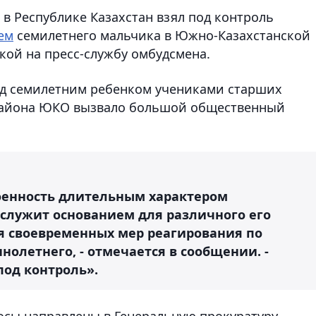
в Республике Казахстан взял под контроль
ем
семилетнего мальчика в Южно-Казахстанской
кой на пресс-службу омбудсмена.
д семилетним ребенком учениками старших
 района ЮКО вызвало большой общественный
оенность длительным характером
 служит основанием для различного его
я своевременных мер реагирования по
олетнего, - отмечается в сообщении. -
под контроль».
сы направлены в Генеральную прокуратуру,