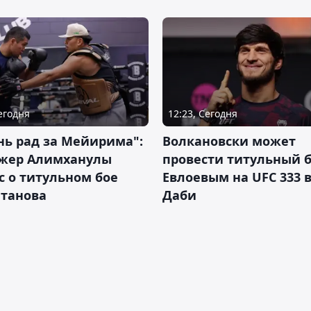
Сегодня
12:23, Сегодня
нь рад за Мейирима":
Волкановски может
жер Алимханулы
провести титульный б
 о титульном бое
Евлоевым на UFC 333 в
лтанова
Даби