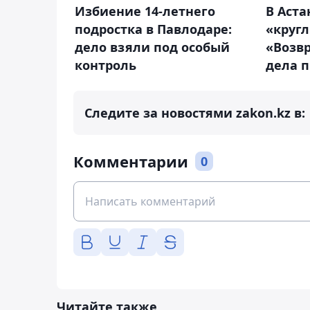
Избиение 14-летнего
В Аста
подростка в Павлодаре:
«кругл
дело взяли под особый
«Возв
контроль
дела п
Следите за новостями zakon.kz в:
Комментарии
0
Читайте также