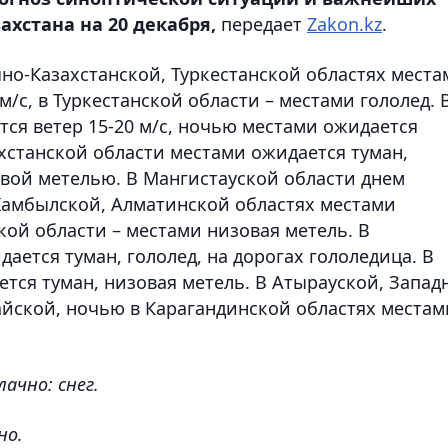
хстана на 20 декабря,
передает
Zakon.kz
.
но-Казахстанской, Туркестанской областях места
м/с, в Туркестанской области – местами гололед. 
ся ветер 15-20 м/с, ночью местами ожидается
ахстанской области местами ожидается туман,
овой метелью. В Мангистауской области днем
 Жамбылской, Алматинской областях местами
кой области – местами низовая метель. В
ется туман, гололед, на дорогах гололедица. В
ся туман, низовая метель. В Атырауской, Запад
айской, ночью в Карагандинской областях местам
блачно: снег.
но.