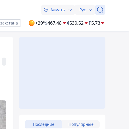
Алматы
Рус
+29°
$
467.48
€
539.52
₽
5.73
азахстана
Последние
Популярные