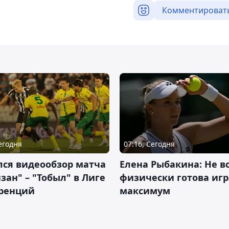
Комментироват
Сегодня
07:16, Сегодня
лся видеообзор матча
Елена Рыбакина: Не в
зан" – "Тобыл" в Лиге
физически готова игр
ренций
максимум