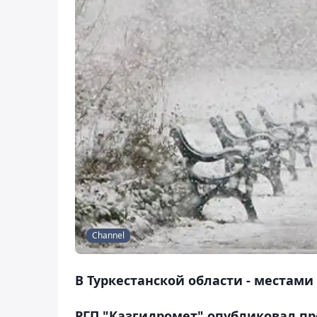
Channel
В Туркестанской области - местами
РГП "Казгидромет" опубликовал п