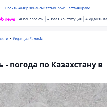
Политика
Мир
Финансы
Статьи
Происшествия
Право
#Спецпроекты
#Новая Конституция
#Гордость К
вости
Редакция Zakon.kz
ь - погода по Казахстану в