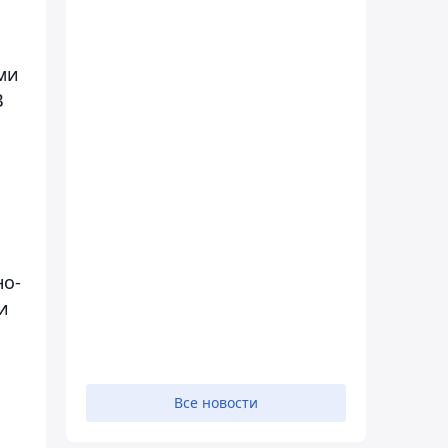
ми
В
но-
и
Все новости