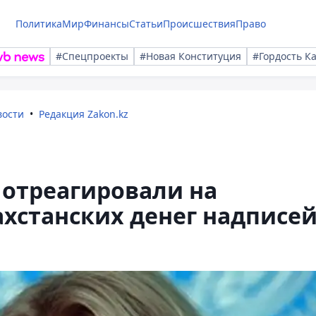
Политика
Мир
Финансы
Статьи
Происшествия
Право
#Спецпроекты
#Новая Конституция
#Гордость К
вости
Редакция Zakon.kz
 отреагировали на
ахстанских денег надписе