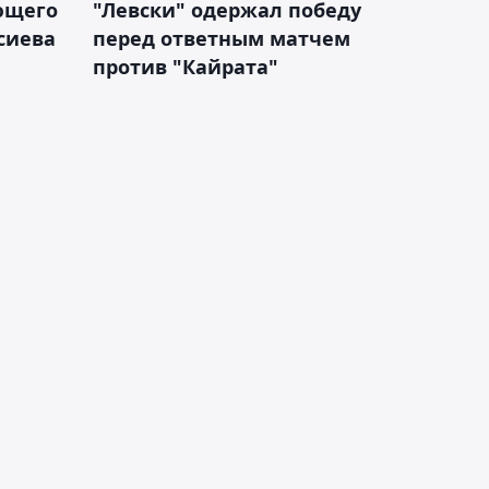
ющего
"Левски" одержал победу
сиева
перед ответным матчем
против "Кайрата"