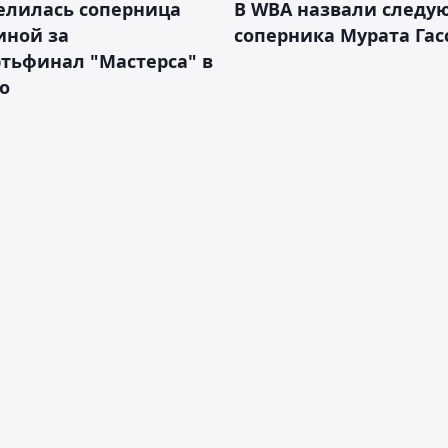
елилась соперница
В WBA назвали следу
иной за
соперника Мурата Гас
тьфинал "Мастерса" в
о