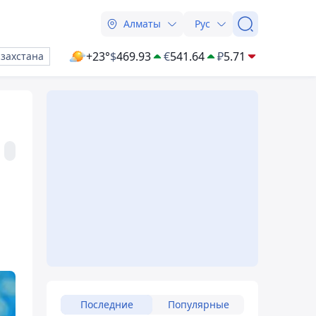
Алматы
Рус
+23°
$
469.93
€
541.64
₽
5.71
азахстана
й
Последние
Популярные