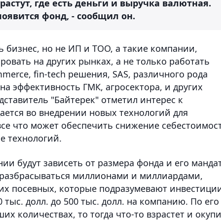
стут, где есть деньги и выручка валютная.
появится фонд, - сообщил он.
бизнес, но не ИП и ТОО, а такие компании,
овать на других рынках, а не только работать
mmerce, fin-tech решения, SAS, различного рода
на эффективность ГМК, агросектора, и других
дставитель "Байтерек" отметил интерес к
ается во внедрении новых технологий для
все что может обеспечить снижение себестоимос
е технологий.
нии будут зависеть от размера фонда и его мандат
т разбрасываться миллионами и миллиардами,
их посевных, которые подразумевают инвестиции
тыс. долл. до 500 тыс. долл. на компанию. По его
ших количествах, то тогда что-то взрастет и окуп