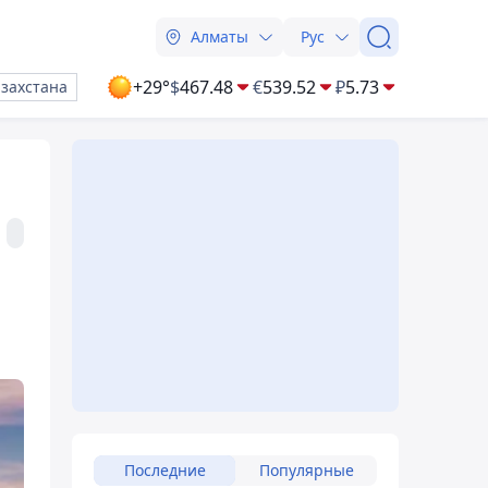
Алматы
Рус
+29°
$
467.48
€
539.52
₽
5.73
азахстана
Последние
Популярные