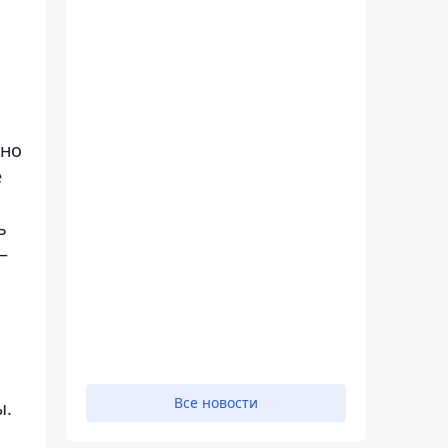
ьно
е
ь
–
Все новости
ы.