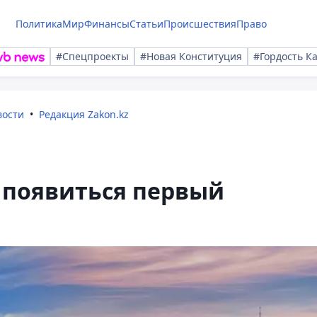
Политика
Мир
Финансы
Статьи
Происшествия
Право
#Спецпроекты
#Новая Конституция
#Гордость К
вости
Редакция Zakon.kz
 появиться первый